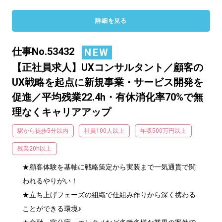
詳細を見る
仕事No.53432
NEW
【正社員求人】UXコンサルタント／顧客の
UX戦略を起点に新規事業・サービス開発を
促進／平均残業22.4h・有休消化率70%で無
理なくキャリアアップ
駅から徒歩5分以内
社員100人以上
年収500万円以上
残業20h以上
★顧客体験を基軸に戦略策定から実装まで一気通貫で関
われるやりがい！

★立ち上げフェーズの組織で仕組み作りから深く携わる
ことができる環境♪
