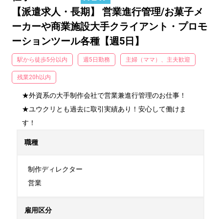
【派遣求人・長期】 営業進行管理/お菓子メ
ーカーや商業施設大手クライアント・プロモ
ーションツール各種【週5日】
駅から徒歩5分以内
週5日勤務
主婦（ママ）、主夫歓迎
残業20h以内
★外資系の大手制作会社で営業兼進行管理のお仕事！

★ユウクリとも過去に取引実績あり！安心して働けま
す！
職種
制作ディレクター

営業
雇用区分