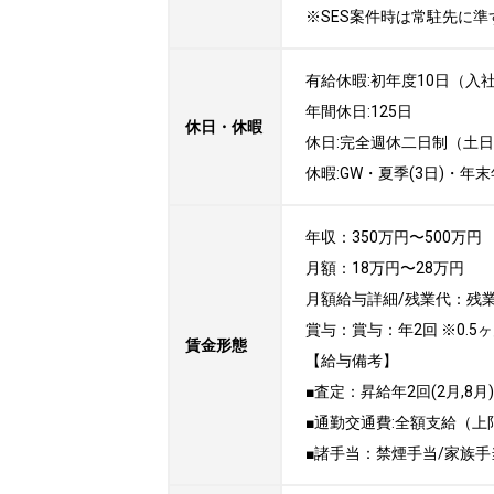
※SES案件時は常駐先に準
有給休暇:初年度10日（入社
年間休日:125日

休日・休暇
休日:完全週休二日制（土日）
休暇:GW・夏季(3日)・
年収：350万円〜500万円

月額：18万円〜28万円

月額給与詳細/残業代：残業
賞与：賞与：年2回 ※0.5ヶ月
賃金形態
【給与備考】

■査定：昇給年2回(2月,8月)

■通勤交通費:全額支給（上
■諸手当：禁煙手当/家族手