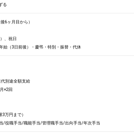
ずる
後6ヶ月目から）

、祝日	

年末年始（3日前後）・慶弔・特別・振替・代休
代別途全額支給

×2回

限3万円まで）

当/役職手当/職能手当/管理職手当/出向手当/年次手当