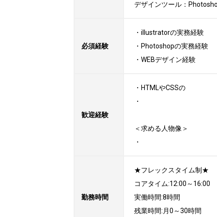
デザインツール：Photoshop, I
・illustratorの実務経験

必須経験
・Photoshopの実務経験

・WEBデザイン経験
・HTMLやCSSの

・

歓迎経験
＜求める人物像＞

・
★フレックスタイム制★

コアタイム:12:00～16:00

勤務時間
実働時間:8時間

残業時間:月0～30時間
