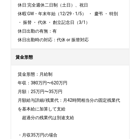
休日:完全週休二日制（土日）、祝日	

休暇:GW・年末年始（12/29 - 1/5）  ・  慶弔 ・ 特別 
・ 振替 ・ 代休 ・ 創立記念日（3/1）　

休日出勤の有無：有

休日出勤時の対応：代休 or 振替対応
賃金形態
賃金形態：月給制

年収：380万円〜620万円

月額：25万円〜35万円

月額給与詳細/残業代：月42時間相当分の固定残業代
を基本給に加算して支給

　超過分の残業代は別途支給

・月収35万円の場合
