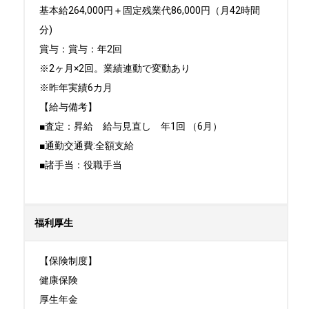
基本給264,000円＋固定残業代86,000円（月42時間
分)

賞与：賞与：年2回

※2ヶ月×2回。業績連動で変動あり

※昨年実績6カ月

【給与備考】

■査定：昇給　給与見直し　年1回 （6月）

■通勤交通費:全額支給  

■諸手当：役職手当

福利厚生
【保険制度】

健康保険

厚生年金
