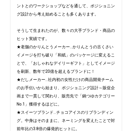
ントとのワークショップなどを通して、ポジショニン
グ設計から考え始めることも多くあります。

そうして生まれたのが、数々の大手ブランド・商品の
ヒット実績です。

★老舗のかりんとうメーカー…かりんとうの古くさい
イメージを打ち破り「和紙」のパッケージに変えるこ
とで、「おしゃれなデイリーギフト」としてイメージ
を刷新、数年で20億を超えるブランドに！

★だしメーカー…社内初の女性だけの商品開発チーム
のお手伝いから始まり、ポジショニング設計～販促企
画まで一貫して関わり、販売先で「鍋つゆカテゴリー
No.1」獲得するほどに。

★スイーツブランド…チョコアイスのリブランディン
グ。中身はそのままに、ネーミングを変えたことで対
前年比の3.8倍の爆発的ヒットに。
