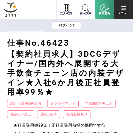
法人の方
求人検索
新規登録
メニュー
ログイン
46423
仕事No.
【契約社員求人】3DCGデザ
イナー/国内外へ展開する大
手飲食チェーン店の内装デザ
イン★入社6か月後正社員登
用率99％★
駅から徒歩5分以内
直クライアント
年収500万円以上
残業20h以上
週5日勤務
社員登用あり
★社員登用率99％！正社員登用前提の採用です◎
