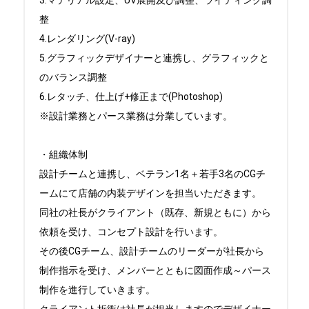
3.マテリアル設定、UV展開及び調整、ライティング調
整

4.レンダリング(V-ray)

5.グラフィックデザイナーと連携し、グラフィックと
のバランス調整

6.レタッチ、仕上げ+修正まで(Photoshop)

※設計業務とパース業務は分業しています。

・組織体制

設計チームと連携し、ベテラン1名＋若手3名のCGチ
ームにて店舗の内装デザインを担当いただきます。

同社の社長がクライアント（既存、新規ともに）から
依頼を受け、コンセプト設計を行います。

その後CGチーム、設計チームのリーダーが社長から
制作指示を受け、メンバーとともに図面作成～パース
制作を進行していきます。
