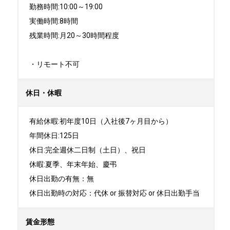
勤務時間:10:00～19:00

実働時間:8時間

残業時間:月20～30時間程度

・リモート不可
休日・休暇
有給休暇:初年度10日（入社後7ヶ月目から）

年間休日:125日

休日:完全週休二日制（土日）、祝日	

休暇:夏季、年末年始、慶弔

休日出勤の有無：無

休日出勤時の対応：代休 or 振替対応 or 休日出勤手当
賃金形態