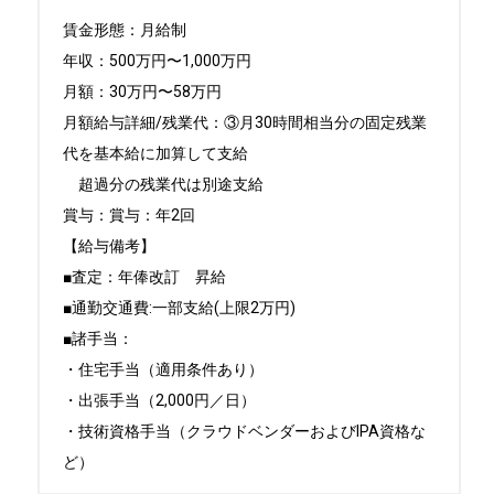
賃金形態：月給制

年収：500万円〜1,000万円

月額：30万円〜58万円

月額給与詳細/残業代：③月30時間相当分の固定残業
代を基本給に加算して支給

　超過分の残業代は別途支給

賞与：賞与：年2回

【給与備考】

■査定：年俸改訂　昇給

■通勤交通費:一部支給(上限2万円)

■諸手当：

・住宅手当（適用条件あり）

・出張手当（2,000円／日）

・技術資格手当（クラウドベンダーおよびIPA資格な
ど）