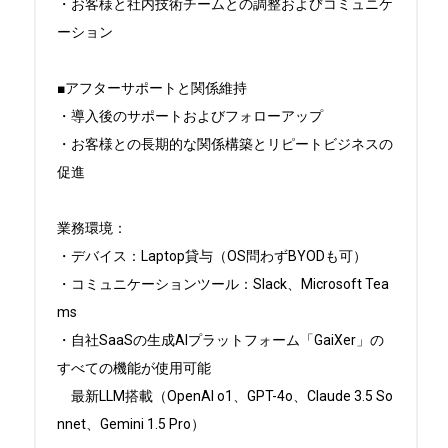
・お客様と社内技術チームとの調整およびコミュニケ
ーション

■アフターサポートと関係維持

・導入後のサポートおよびフォローアップ

・お客様との長期的な関係構築とリピートビジネスの
促進

業務環境：

・デバイス：Laptop貸与（OS問わずBYODも可）

・コミュニケーションツール：Slack、Microsoft Tea
ms

・自社SaaSの生成AIプラットフォーム「GaiXer」の
すべての機能が使用可能

　最新LLM搭載（OpenAI o1、GPT-4o、Claude 3.5 So
nnet、Gemini 1.5 Pro）