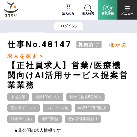
法人の方
求人検索
新規登録
メニュー
ログイン
48147
仕事No.
募集終了
ほかの
求人を探す >
【正社員求人】営業/医療機
関向けAI活用サービス提案営
業業務
上場企業
社員100人以上
駅から徒歩5分以内
直クライアント
フレックス制
年収500万円以上
残業20h以内
週5日勤務
産休育休実績あり
★非公開の求人情報です！
