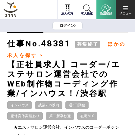
法人の方
求人検索
新規登録
メニュー
ログイン
48381
仕事No.
募集終了
ほかの
求人を探す >
【正社員求人】コーダー/エ
ステサロン運営会社での
WEb制作物コーディング作
業/インハウス！/渋谷駅
インハウス
残業20h以内
週5日勤務
産休育休実績あり
第二新卒歓迎
在宅MIX
★エステサロン運営会社、インハウスのコーダーポジシ