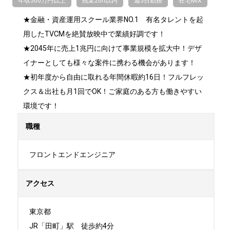
年収500万円以上
残業20h以内
週5日勤務
在宅MIX
★金融・資産運用スクール業界NO.1　有名タレントを起
用したTVCMを絶賛放映中で業績好調です！

★2045年に売上1兆円に向けて事業規模を拡大中！デザ
イナーとしても様々な案件に携わる機会があります！

★初年度から自由に取れる年間休暇約16日！フルフレッ
クス＆出社も月1回でOK！ご家庭のある方も働きやすい
環境です！
職種
フロントエンドエンジニア
アクセス
東京都

JR「田町」駅　徒歩約4分