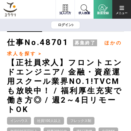
法人の方
求人検索
新規登録
メニュー
ログイン
48701
仕事No.
募集終了
ほかの
求人を探す >
【正社員求人】フロントエン
ドエンジニア/ 金融・資産運
用スクール業界NO.1!TVCM
も放映中！ / 福利厚生充実で
働き方◎ / 週2～4日リモー
トOK
インハウス
社員100人以上
フレックス制