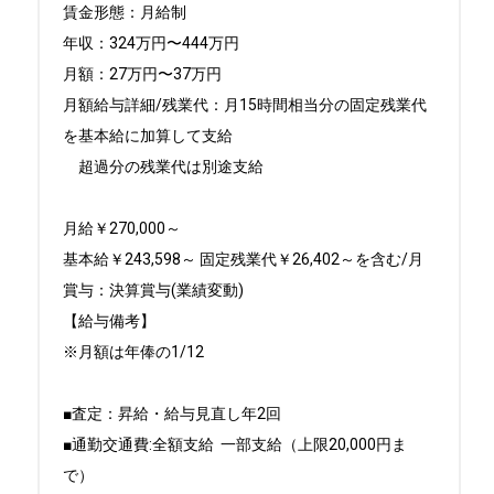
賃金形態：月給制

年収：324万円〜444万円

月額：27万円〜37万円

月額給与詳細/残業代：月15時間相当分の固定残業代
を基本給に加算して支給

　超過分の残業代は別途支給

月給￥270,000～ 

基本給￥243,598～ 固定残業代￥26,402～を含む/月

賞与：決算賞与(業績変動)

【給与備考】

※月額は年俸の1/12

■査定：昇給・給与見直し年2回

■通勤交通費:全額支給  一部支給（上限20,000円ま
で）
