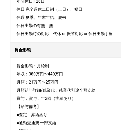
年間休日:126日

休日:完全週休二日制（土日）、祝日	

休暇:夏季、年末年始、慶弔

休日出勤の有無：無

休日出勤時の対応：代休 or 振替対応 or 休日出勤手当
賃金形態
賃金形態：月給制

年収：380万円〜440万円

月額：21万円〜25万円

月額給与詳細/残業代：残業代別途全額支給

賞与：賞与：年2回（実績あり）

【給与備考】

■査定：昇給あり

■通勤交通費:一部支給
