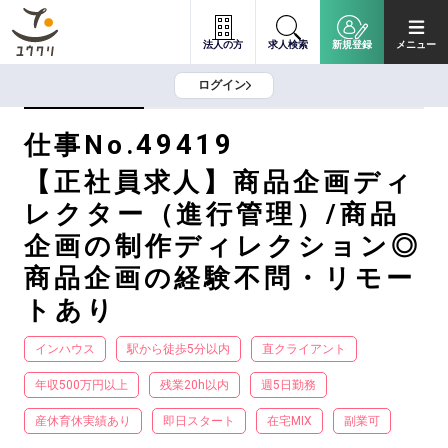
法人の方
求人検索
新規登録
メニュー
ログイン
49419
仕事No.
【正社員求人】商品企画ディ
レクター（進行管理）/商品
企画の制作ディレクション◎
商品企画の経験不問・リモー
トあり
インハウス
駅から徒歩5分以内
直クライアント
年収500万円以上
残業20h以内
週5日勤務
産休育休実績あり
即日スタート
在宅MIX
副業可