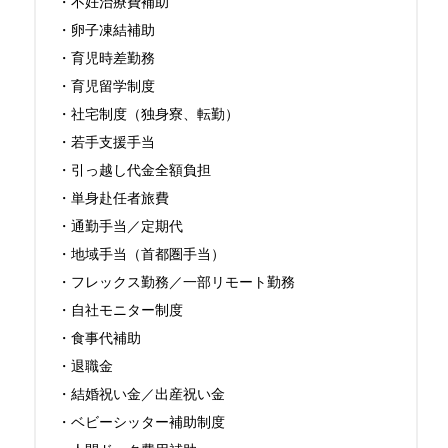
・不妊治療費補助

・卵子凍結補助

・育児時差勤務

・育児留学制度

・社宅制度（独身寮、転勤）

・若手支援手当

・引っ越し代金全額負担

・単身赴任者旅費

・通勤手当／定期代

・地域手当（首都圏手当）

・フレックス勤務／一部リモート勤務

・自社モニター制度

・食事代補助

・退職金

・結婚祝い金／出産祝い金

・ベビーシッター補助制度
