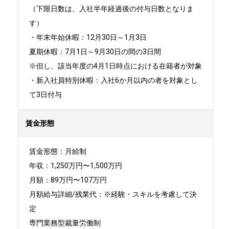
（下限日数は、入社半年経過後の付与日数となりま
す）

・年末年始休暇：12月30日～1月3日

夏期休暇：7月1日～9月30日の間の3日間　

※但し、該当年度の4月1日時点における在籍者が対象

・新入社員特別休暇：入社6か月以内の者を対象とし
て3日付与
賃金形態
賃金形態：月給制

年収：1,250万円〜1,500万円

月額：89万円〜107万円

月額給与詳細/残業代：※経験・スキルを考慮して決
定

専門業務型裁量労働制
