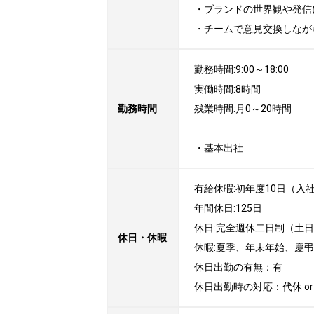
・ブランドの世界観や発信
・チームで意見交換しなが
勤務時間:9:00～18:00

実働時間:8時間

勤務時間
残業時間:月0～20時間

・基本出社
有給休暇:初年度10日（入社
年間休日:125日

休日:完全週休二日制（土日）
休日・休暇
休暇:夏季、年末年始、慶弔

休日出勤の有無：有

休日出勤時の対応：代休 or