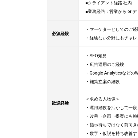
■クライアント経路 社内

■業務経路：営業から or 
・マーケターとしてのご経験
必須経験
・経験ない分野にもチャレ
・SEO知見

・広告運用のご経験

・Google Analyticsなど
・施策立案の経験

＜求める人物像＞

歓迎経験
・運用経験を活かして一段
・改善→企画→提案にも挑
・指示待ちではなく前向き
・数字・仮説を持ち改善す