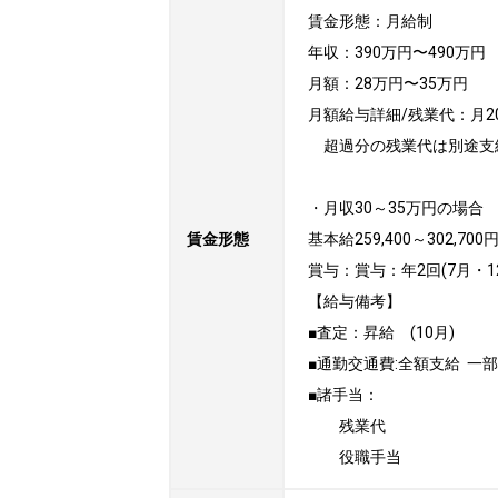
賃金形態：月給制

年収：390万円〜490万円

月額：28万円〜35万円

月額給与詳細/残業代：月2
　超過分の残業代は別途支給
・月収30～35万円の場合

賃金形態
基本給259,400～302,70
賞与：賞与：年2回(7月・12
【給与備考】

■査定：昇給　(10月)

■通勤交通費:全額支給  一部
■諸手当：

　　残業代

　　役職手当