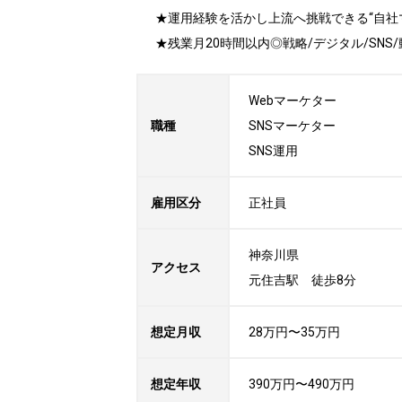
★運用経験を活かし上流へ挑戦できる“自社マ
★残業月20時間以内◎戦略/デジタル/SN
Webマーケター

職種
SNSマーケター

SNS運用
雇用区分
正社員
神奈川県

アクセス
元住吉駅　徒歩8分
想定月収
28万円〜35万円
想定年収
390万円〜490万円