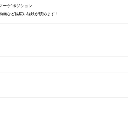
ーケ”ポジション

S/動画など幅広い経験が積めます！