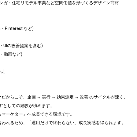
ンガ・住宅リモデル事業など空間価値を形づくるデザイン商材

Pinterest など)

・UIの改善提案を含む)

・動画など)

走

からこそ、企画 → 実行 → 効果測定 → 改善 のサイクルが速く、

側”としての経験が積めます。

るマーケター」へ成長できる環境です。

携われるため、「運用だけで終わらない」成長実感を得られます。
