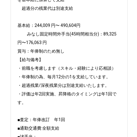
　超過分の残業代は別途支給

基本給：244,009 円〜 490,604円

　　 みなし固定時間外手当(45時間相当分)：89,325  
円〜176,063 円

賞与：年俸制のため無し

【給与備考】

・前職を考慮します（スキル・経験により応相談）

・年俸制の為、毎月12分の1を支給しています。

・超過残業/深夜残業分は別途支給いたします。

・評価は年2回実施、昇降格のタイミングは年1回で
す。

■査定：年俸改訂　年1回

■通勤交通費:全額支給 

■諸手当：
