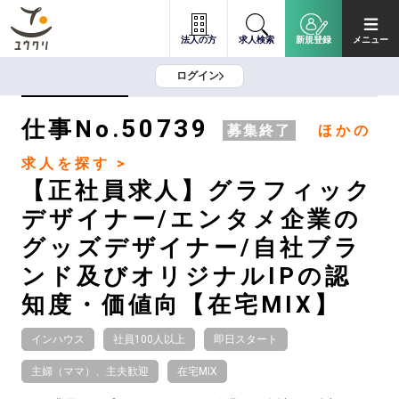
法人の方
求人検索
新規登録
メニュー
ログイン
50739
仕事No.
募集終了
ほかの
求人を探す >
【正社員求人】グラフィック
デザイナー/エンタメ企業の
グッズデザイナー/自社ブラ
ンド及びオリジナルIPの認
知度・価値向【在宅MIX】
インハウス
社員100人以上
即日スタート
主婦（ママ）、主夫歓迎
在宅MIX