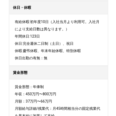
休日・休暇
有給休暇:初年度10日（入社当月より利用可。入社月
により支給日数は異なります。）

年間休日:123日

休日:完全週休二日制（土日）、祝日	

休暇:慶弔休暇、年末年始休暇、特別休暇

休日出勤の有無：無
賃金形態
賃金形態：年俸制

年収：450万円〜800万円

月額：37万円〜66万円

月額給与詳細/残業代：月45時間相当分の固定残業代
を基本給に加算して支給
