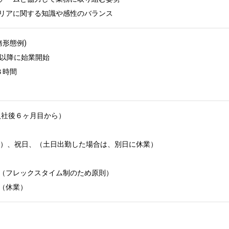
リアに関する知識や感性のバランス
務形態例)

以降に始業開始

時間

入社後６ヶ月目から）

日）、祝日、（土日出勤した場合は、別日に休業）

（フレックスタイム制のため原則）

（休業）