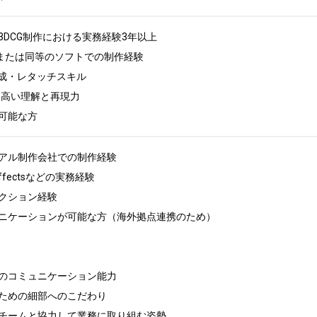
DCG制作における実務経験3年以上

ax または同等のソフトでの制作経験

合成・レタッチスキル

高い理解と再現力

可能な方
アル制作会社での制作経験

 Effectsなどの実務経験

クション経験

ニケーションが可能な方（海外拠点連携のため）

のコミュニケーション能力

ための細部へのこだわり

チームと協力して業務に取り組む姿勢
