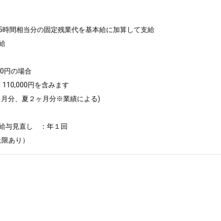
5時間相当分の固定残業代を基本給に加算して支給



000円の場合

110,000円を含みます

ヶ月分、夏２ヶ月分※業績による)

給与見直し　：年１回

上限あり）