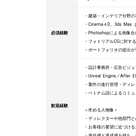
・建築・インテリア分野の3
・Cinema４D、3ds M
必須経験
・Photoshopによる画像
・フォトリアルCGに対する
・ポートフォリオの提出が
・設計事務所・広告ビジュ
・Unreal Engine／After
・案件の進行管理・ディレ
・ベトナム語によるコミュ
歓迎経験
＜求める人物像＞

・ディレクターや他部門と
・お客様の要望に近づける
・責任感と達成感を持ち、