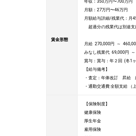
年収：350万円〜700万円

月額：27万円〜46万円

月額給与詳細/残業代：月4
　超過分の残業代は別途支給
賃金形態
月給 270,000円 ～ 460,
みなし残業代 69,000円 ～ 
賞与：賞与：年２回  (冬1
【給与備考】

・査定：年俸改訂　昇給　
・通勤交通費:全額支給 （
【保険制度】

健康保険

厚生年金

雇用保険
