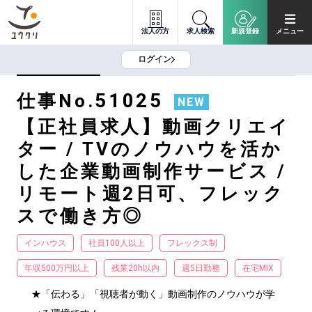
法人の方
求人検索
新規登録
メニュー
ログイン
51025
仕事No.
NEW
【正社員求人】動画クリエイ
ター / TVのノウハウを活か
した企業動画制作サービス /
リモート週2日可、フレック
スで働き方◎
インハウス
社員100人以上
フレックス制
年収500万円以上
残業20h以内
週5日勤務
在宅MIX
★「伝わる」「視聴者が動く」動画制作のノウハウが学