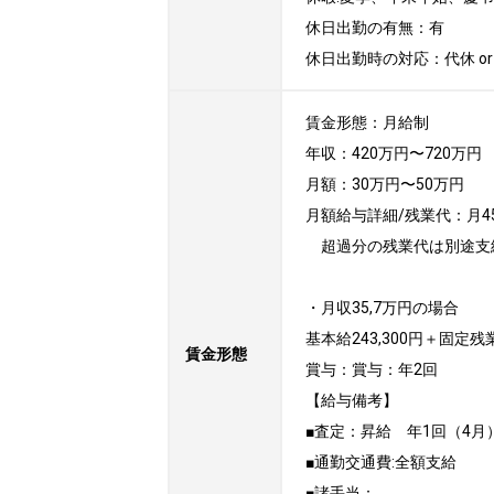
休日出勤の有無：有

休日出勤時の対応：代休 or
賃金形態：月給制

年収：420万円〜720万円

月額：30万円〜50万円

月額給与詳細/残業代：月4
　超過分の残業代は別途支給
・月収35,7万円の場合

基本給243,300円＋固定残業
賃金形態
賞与：賞与：年2回

【給与備考】

■査定：昇給　年1回（4月）
■通勤交通費:全額支給 

■諸手当：
