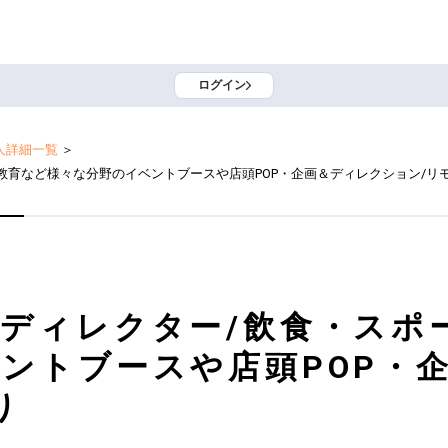
ログイン
人詳細一覧
＞
教育など様々な分野のイベントブースや店頭POP・企画＆ディレクション/リ
ディレクター/飲食・スポ
ントブースや店頭POP・
り