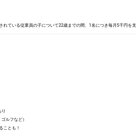
されている従業員の子について22歳までの間、1名につき毎月5千円を
り

、ゴルフなど）

することも！