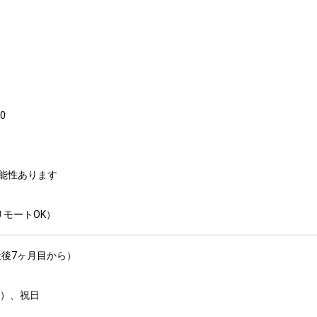


能性あります

リモートOK）
後7ヶ月目から）

、祝日	
