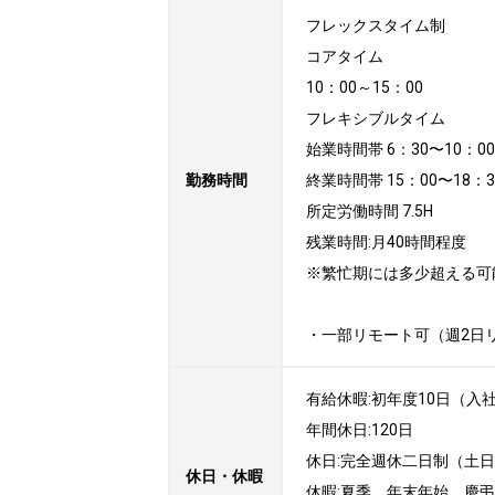
フレックスタイム制

コアタイム

10：00～15：00

フレキシブルタイム

始業時間帯 6：30〜10：00

勤務時間
終業時間帯 15：00〜18：30
所定労働時間 7.5H

残業時間:月40時間程度

※繁忙期には多少超える可
・一部リモート可（週2日
有給休暇:初年度10日（入社
年間休日:120日

休日:完全週休二日制（土日）
休日・休暇
休暇:夏季、年末年始、慶弔
