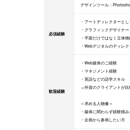
デザインツール：Photoshop, I
・アートディレクターとして
・グラフィックデザイナー
必須経験
・平面だけではなく立体物(
・Webデジタルのディレ
・Web媒体のご経験

・マネジメント経験

・英語などの語学スキル

→外資のクライアントが比
歓迎経験
＜求める人物像＞

・媒体に関わらず経験積みた
・企画から参画したい方