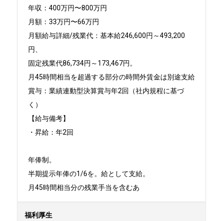
年収：400万円〜800万円

月額：33万円〜66万円

月額給与詳細/残業代：基本給246,600円～493,200
円、

固定残業代86,734円～173,467円。

月45時間相当を超過する部分の時間外賃金は別途支給

賞与：業績連動型決算賞与年2回（社内規程に基づ
く）

【給与備考】

・昇給：年2回

年俸制。

半期提示年俸の1/6を。給として支給。

月45時間相当分の残業手当を含むあ
福利厚生