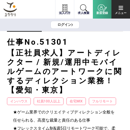
法人の方
求人検索
新規登録
メニュー
ログイン
51301
仕事No.
【正社員求人】アートディレ
クター / 新規/運用中モバイ
ルゲームのアートワークに関
するディレクション業務！
【愛知・東京】
インハウス
社員100人以上
在宅MIX
フルリモート
★ゲーム業界でのクリエイティブディレクション全般を
任せられる、高度な裁量と責任のある仕事

★フレックスタイム制&週5日リモートワーク可能で、柔