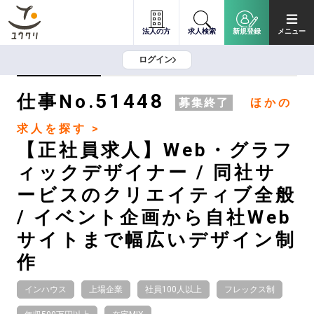
法人の方
求人検索
新規登録
メニュー
ログイン
51448
仕事No.
募集終了
ほかの
求人を探す >
【正社員求人】Web・グラフ
ィックデザイナー / 同社サ
ービスのクリエイティブ全般
/ イベント企画から自社Web
サイトまで幅広いデザイン制
作
インハウス
上場企業
社員100人以上
フレックス制