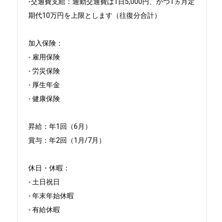
-交通費支給：通勤交通費は1日5,000円、かつ1ヵ月定
期代10万円を上限とします（往復分合計）

加入保険：

- 雇用保険

- 労災保険

- 厚生年金

- 健康保険

昇給：年1回（6月）

賞与：年2回（1月/7月）

休日・休暇：

- 土日祝日

- 年末年始休暇

- 有給休暇