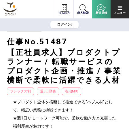
法人の方
求人検索
新規登録
メニュー
ログイン
51487
仕事No.
【正社員求人】プロダクトプ
ランナー / 転職サービスの
プロダクト企画・推進 / 事業
横断で柔軟に活躍できる人材
フレックス制
週5日勤務
在宅MIX
★プロダクト全体を横断して推進できる"ハブ人材"とし
て、幅広い業務に挑戦できます！

★週1日リモートワーク可能で、柔軟な働き方と充実した
福利厚生が魅力です！
