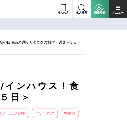
法人の方
求人検索
新規登録
メニュー
料品や日用品の通販カタログの制作＜週３～５日＞
/インハウス！食
５日＞
ベテラン活躍中
インハウス
副業可