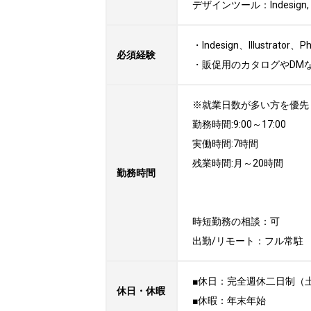
デザインツール：Indesign, Phot
・Indesign、Illustrator
必須経験
・販促用のカタログやDM
※就業日数が多い方を優先し
勤務時間:9:00～17:00

実働時間:7時間

残業時間:月～20時間

勤務時間
時短勤務の相談：可

出勤/リモート：フル常駐
■休日：完全週休二日制（土
休日・休暇
■休暇：年末年始