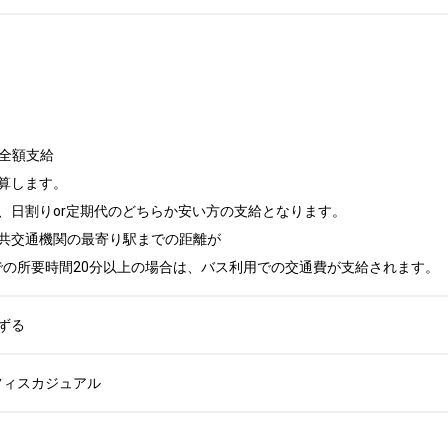
全額支給

算します。

、日割りor定期代のどちらか安い方の支給となります。

共交通機関の最寄り駅までの距離が

での所要時間20分以上の場合は、バス利用での交通費が支給されます。
ずる
フィスカジュアル