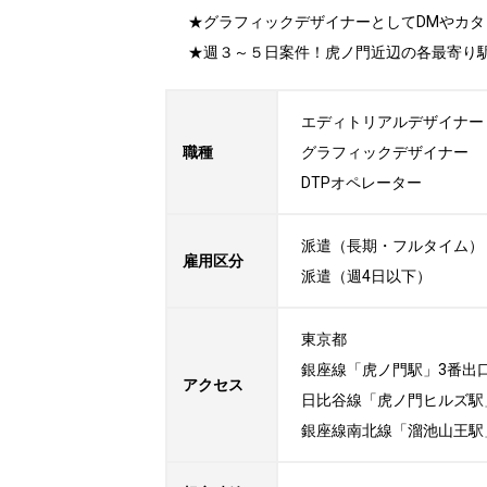
★グラフィックデザイナーとしてDMやカタ
★週３～５日案件！虎ノ門近辺の各最寄り
エディトリアルデザイナー

職種
グラフィックデザイナー

DTPオペレーター
派遣（長期・フルタイム）

雇用区分
派遣（週4日以下）
東京都

銀座線「虎ノ門駅」3番出口
アクセス
日比谷線「虎ノ門ヒルズ駅」
銀座線南北線「溜池山王駅