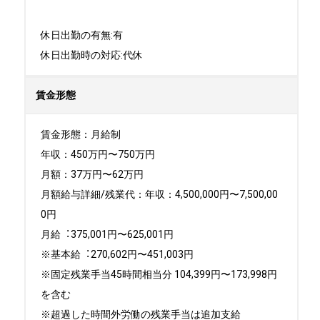
休日出勤の有無:有

休日出勤時の対応:代休
賃金形態
賃金形態：月給制

年収：450万円〜750万円

月額：37万円〜62万円

月額給与詳細/残業代：年収：4,500,000円〜7,500,00
0円

⽉給︓375,001円〜625,001円 

※基本給︓270,602円〜451,003円 

※固定残業⼿当45時間相当分 104,399円〜173,998円
を含む 

※超過した時間外労働の残業⼿当は追加⽀給
