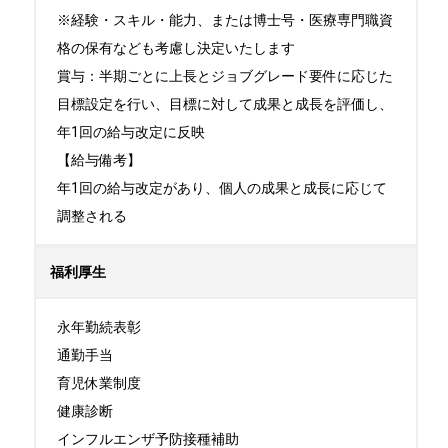
※経験・スキル・能⼒、または博⼠号・医療専⾨職資
格の保有なども考慮し決定いたします

賞与：半期ごとに上長とジョブグレード要件に応じた
目標設定を行い、目標に対して成果と成長を評価し、
年1回の給与改定に反映

【給与備考】

年1回の給与改定があり、個人の成果と成長に応じて
調整される
福利厚生
永年勤続表彰

通勤手当

育児休業制度

健康診断

インフルエンザ予防接種補助
