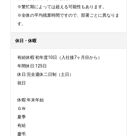
※繁忙期によっては超える可能性もあります。

※全体の平均残業時間ですので、部署ごとに異なりま
す。
休日・休暇
有給休暇:初年度10日（入社後7ヶ月目から）

年間休日:125日

休日:完全週休二日制（土日）

祝日 

休暇:年末年始

ＧＷ

夏季

有給

慶弔
