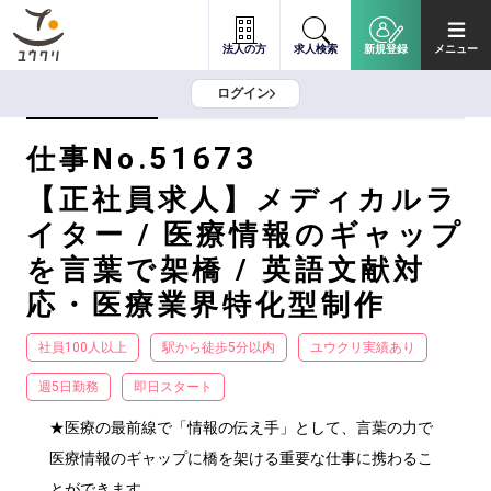
法人の方
求人検索
新規登録
メニュー
ログイン
51673
仕事No.
【正社員求人】メディカルラ
イター / 医療情報のギャップ
を言葉で架橋 / 英語文献対
応・医療業界特化型制作
社員100人以上
駅から徒歩5分以内
ユウクリ実績あり
週5日勤務
即日スタート
★医療の最前線で「情報の伝え手」として、言葉の力で
医療情報のギャップに橋を架ける重要な仕事に携わるこ
とができます。
