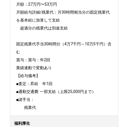
月額：27万円〜53万円

月額給与詳細/残業代：月30時間相当分の固定残業代
を基本給に加算して支給

　超過分の残業代は別途支給

固定残業代手当30時間分（4万7千円～10万5千円）含
む

賞与：賞与：年2回

業績連動で変動あり

【給与備考】

■査定：昇給　年1回

■通勤交通費: 一部支給（上限25,000円まで）

■諸手当：

　　残業代
福利厚生