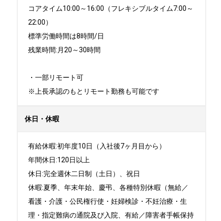
コアタイム10:00～16:00（フレキシブルタイム7:00～
22:00）

標準労働時間は8時間/日

残業時間:月20～30時間

・一部リモート可

※上長承認のもとリモート勤務も可能です
休日・休暇
有給休暇:初年度10日（入社後7ヶ月目から）

年間休日:120日以上

休日:完全週休二日制（土日）、祝日	

休暇:夏季、年末年始、慶弔、各種特別休暇（無給／
看護・介護・公民権行使・妊婦検診・不妊治療・生
理・指定難病の通院及び入院、有給／障害者手帳保持