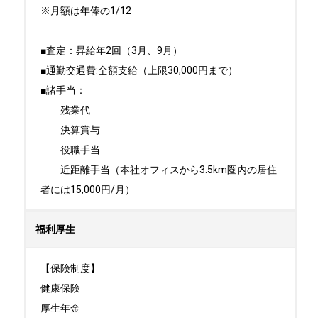
※月額は年俸の1/12

■査定：昇給年2回（3月、9月）

■通勤交通費:全額支給（上限30,000円まで）

■諸手当：

　　残業代

　　決算賞与

　　役職手当

　　近距離手当（本社オフィスから3.5km圏内の居住
者には15,000円/月）
福利厚生
【保険制度】

健康保険

厚生年金
