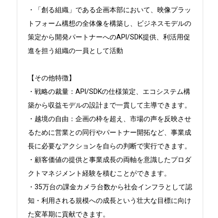
・「創る組織」である企画本部において、映像プラッ
トフォーム構想の全体像を構築し、ビジネスモデルの
策定から開発パートナーへのAPI/SDK提供、利活用促
進を担う組織の一員として活動

【その他特徴】

・戦略の裁量：API/SDKの仕様策定、エコシステム構
築から収益モデルの設計まで一貫して主導できます。

・越境の自由：企画の枠を超え、市場の声を反映させ
るために営業との同行やパートナー開拓など、事業成
長に必要なアクションを自らの判断で実行できます。

・顧客価値の提供と事業成長の両軸を意識したプロダ
クトマネジメント経験を積むことができます。

・35万台の課金カメラ台数から社会インフラとして認
知・利用される規模への成長という壮大な目標に向け
た変革期に貢献できます。
