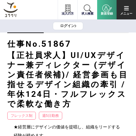
法人の方
求人検索
新規登録
メニュー
ログイン
51867
仕事No.
【正社員求人】UI/UXデザイ
ナー兼ディレクター (デザイ
ン責任者候補)/ 経営参画も目
指せるデザイン組織の牽引 /
年休124日・フルフレックス
で柔軟な働き方
フレックス制
週5日勤務
★経営層にデザインの価値を提唱し、組織をリードする
経験が積めます。
