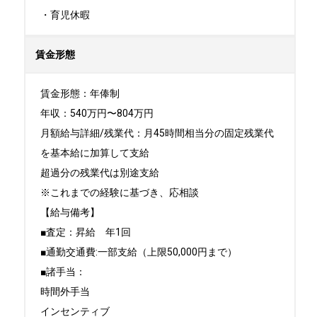
・育児休暇
賃金形態
賃金形態：年俸制

年収：540万円〜804万円

月額給与詳細/残業代：月45時間相当分の固定残業代
を基本給に加算して支給

超過分の残業代は別途支給

※これまでの経験に基づき、応相談

【給与備考】

■査定：昇給　年1回

■通勤交通費:一部支給（上限50,000円まで）

■諸手当：

時間外手当

インセンティブ
