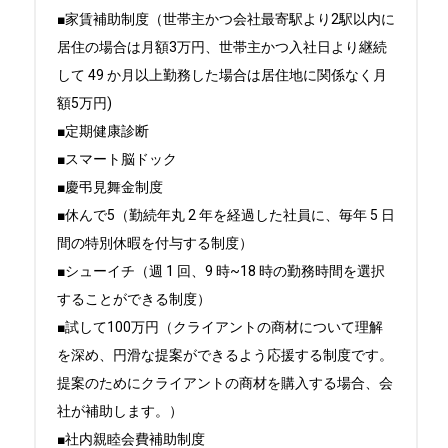
■家賃補助制度（世帯主かつ会社最寄駅より2駅以内に
居住の場合は月額3万円、世帯主かつ入社日より継続
して 49 か月以上勤務した場合は居住地に関係なく月
額5万円)

■定期健康診断

■スマート脳ドック

■慶弔見舞金制度

■休んで5（勤続年丸 2 年を経過した社員に、毎年 5 日
間の特別休暇を付与する制度）

■シューイチ（週 1 回、9 時~18 時の勤務時間を選択
することができる制度）

■試して100万円（クライアントの商材について理解
を深め、円滑な提案ができるよう応援する制度です。
提案のためにクライアントの商材を購入する場合、会
社が補助します。）

■社内親睦会費補助制度
