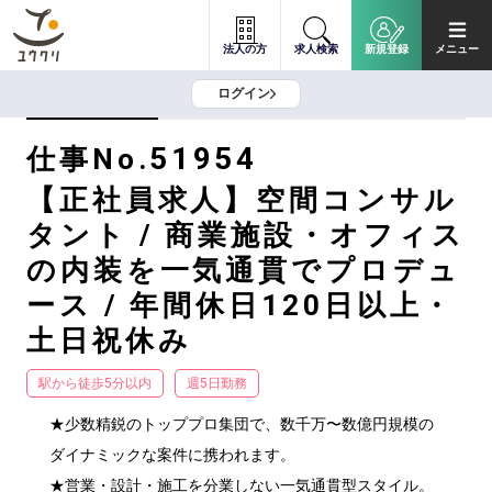
法人の方
求人検索
新規登録
メニュー
ログイン
51954
仕事No.
【正社員求人】空間コンサル
タント / 商業施設・オフィス
の内装を一気通貫でプロデュ
ース / 年間休日120日以上・
土日祝休み
駅から徒歩5分以内
週5日勤務
★少数精鋭のトッププロ集団で、数千万〜数億円規模の
ダイナミックな案件に携われます。

★営業・設計・施工を分業しない一気通貫型スタイル。