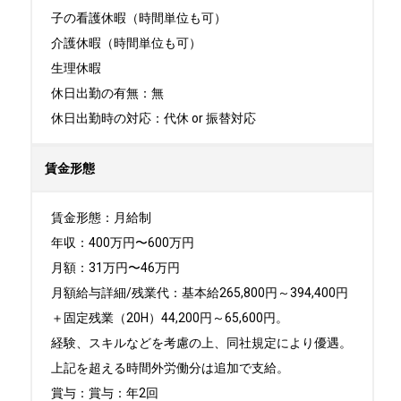
子の看護休暇（時間単位も可）

介護休暇（時間単位も可）

生理休暇

休日出勤の有無：無

休日出勤時の対応：代休 or 振替対応
賃金形態
賃金形態：月給制

年収：400万円〜600万円

月額：31万円〜46万円

月額給与詳細/残業代：基本給265,800円～394,400円
＋固定残業（20H）44,200円～65,600円。

経験、スキルなどを考慮の上、同社規定により優遇。
上記を超える時間外労働分は追加で支給。

賞与：賞与：年2回
