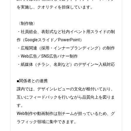
を実施し、クオリティを担保しています。

〈制作物〉

・社員総会、表彰式など社内イベント用スライドの制
作（Googleスライド／PowerPoint）

・広報関連（採用・インナーブランディング）の制作

・Web広告／SNS広告バナー制作

・紙媒体（チラシ、名刺など）のデザイン〜入稿対応

■関係者との連携

課内では、デザインレビューの文化が根付いており、
互いにフィードバックを行いながら品質向上を図りま
す。

Web制作や動画制作は別チームが担っているため、グ
ラフィック領域に集中できます。
