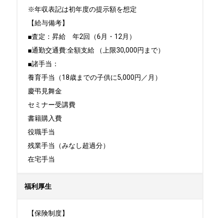
※年収表記は初年度の提示額を想定

【給与備考】

■査定：昇給　年2回（6月・12月）

■通勤交通費:全額支給 （上限30,000円まで）

■諸手当：

養育手当（18歳までの子供に5,000円／月）

慶弔見舞金

セミナー受講費

書籍購入費

役職手当

残業手当（みなし超過分）

在宅手当
福利厚生
【保険制度】
