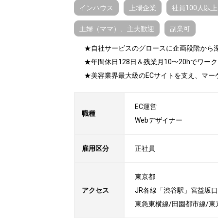
インハウス
上場企業
社員100人以上
主婦（ママ）、主夫歓迎
副業可
★自社サービスのグロースに企画段階から深
★年間休日128日＆残業月10〜20hでワー
★美容業界最大級のECサイトを支え、マー
EC運営

職種
Webデザイナー
雇用区分
正社員
東京都

アクセス
JR各線「渋谷駅」宮益坂口
東急東横線/田園都市線/東