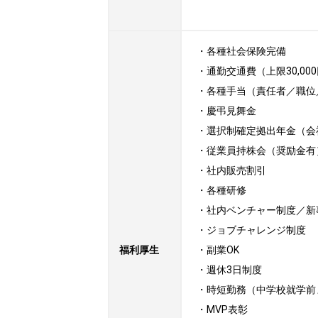
・各種社会保険完備

・通勤交通費（上限30,000
・各種手当（責任者／職位
・慶弔見舞金

・選択制確定拠出年金（会社拠
・従業員持株会（奨励金有）
・社内販売割引

・各種研修

・社内ベンチャー制度／新
・ジョブチャレンジ制度

福利厚生
・副業OK

・週休3日制度

・時短勤務（中学校就学前ま
・MVP表彰
