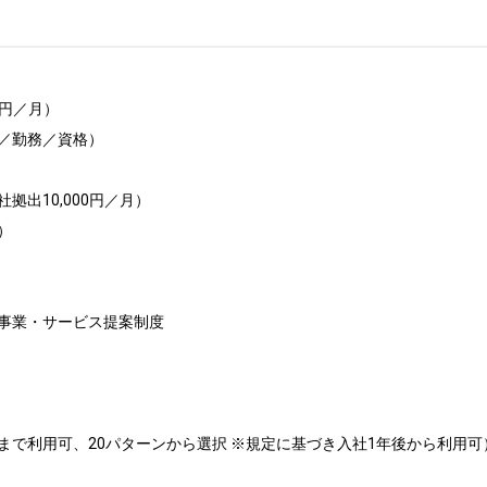
円／月）

／勤務／資格）

出10,000円／月）



事業・サービス提案制度

で利用可、20パターンから選択 ※規定に基づき入社1年後から利用可）