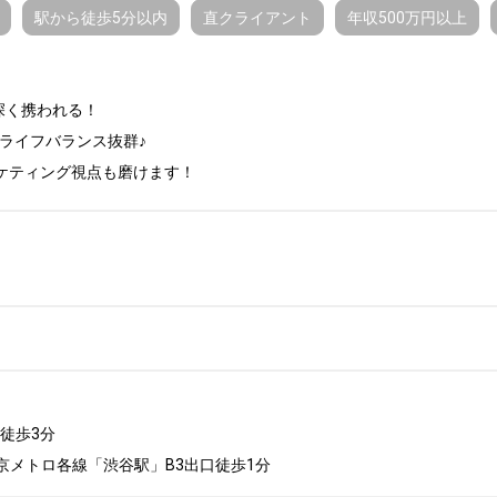
駅から徒歩5分以内
直クライアント
年収500万円以上
く携われる！

クライフバランス抜群♪

ケティング視点も磨けます！
徒歩3分

京メトロ各線「渋谷駅」B3出口徒歩1分