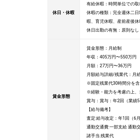
有給休暇：時間単位での取得
休日・休暇
休暇の種類：完全週休二日
暇、育児休暇、産前産後休暇
休日出勤の有無：原則なし
賃金形態：月給制

年収：405万円〜550万円

月額：27万円〜36万円

月額給与詳細/残業代：月給：27
※固定残業代30時間分を含む
※経験・能力を考慮の上、
賃金形態
賞与：賞与：年2回（業績5
【給与備考】

査定:給与改定：年1回（6月
通勤交通費:一部支給 通勤交
諸手当:残業代
