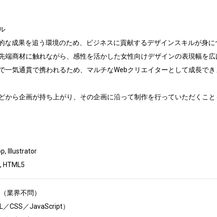


具体的な成果を追う環境のため、ビジネスに貢献するデザインスキルが身に
の最先端商材に触れながら、感性を活かした女性向けデザインの表現幅を広
まで一気通貫で携われるため、マルチなWebクリエイターとして成長でき
どから企画が持ち上がり、その企画に沿って制作を行っていただくことも


lustrator

, HTML5
（業界不問）

SS／JavaScript）
