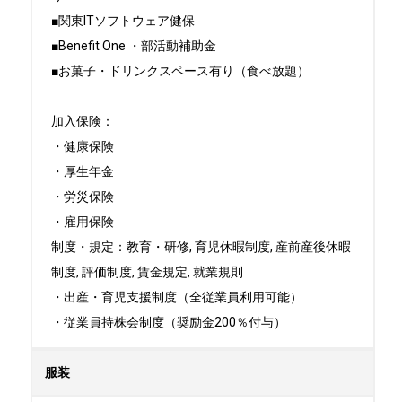
■関東ITソフトウェア健保

■Benefit One ・部活動補助金

■お菓子・ドリンクスペース有り（食べ放題）

加入保険：

・健康保険

・厚生年金

・労災保険

・雇用保険

制度・規定：教育・研修, 育児休暇制度, 産前産後休暇
制度, 評価制度, 賃金規定, 就業規則

・出産・育児支援制度（全従業員利用可能）

・従業員持株会制度（奨励金200％付与）
服装