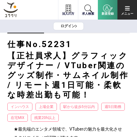
法人の方
求人検索
新規登録
メニュー
ログイン
52231
仕事No.
【正社員求人】グラフィック
デザイナー / VTuber関連の
グッズ制作・サムネイル制作
/ リモート週1日可能・柔軟
な時差出勤も可能！
インハウス
上場企業
駅から徒歩5分以内
週5日勤務
在宅MIX
残業20h以上
★最先端のエンタメ領域で、VTuberの魅力を最大化させ