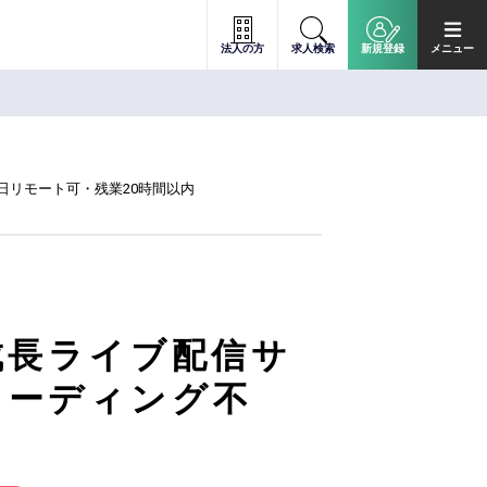
法人の方
求人検索
新規登録
メニュー
1日リモート可・残業20時間以内
成長ライブ配信サ
コーディング不