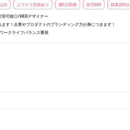
以内
ユウクリ実績あり
週5日勤務
在宅MIX
残業20h
可能◎/WEBデザイナー

れます！企業やプロダクトのブランディング力が身につきます！

◎ワークライフバランス重視