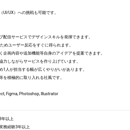
UI/UX）への挑戦も可能です。

イブ配信サービスでデザインスキルを発揮できます。

開のためユーザー反応をすぐに得られます。

なく企画内容や追加機能等自身のアイデアを提案できます。

し協力しながらサービスを作り上げています。

ため1人が担当する幅が広くやりがいがあります。

ル等を積極的に取り入れる社風です。

gma, Photoshop, Illustrator

年以上

務経験3年以上
