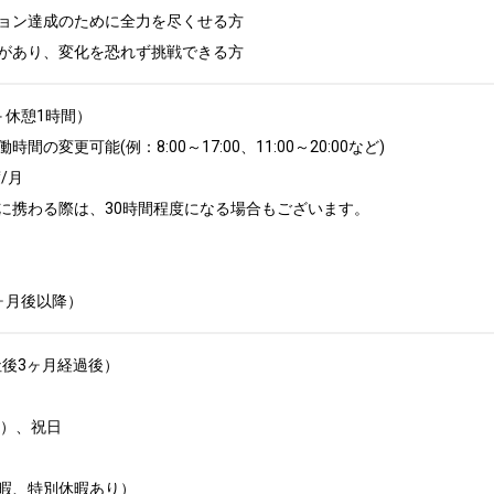
ョン達成のために全力を尽くせる方

があり、変化を恐れず挑戦できる方
間＋休憩1時間）

変更可能(例：8:00～17:00、11:00～20:00など)

月

に携わる際は、30時間程度になる場合もございます。

ヶ月後以降）
後3ヶ月経過後）

、祝日	



暇、特別休暇あり）
