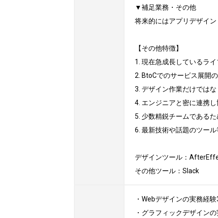
▼補足業務・その他

将来的にはアプリデザイン（
【その他特徴】

1. 現在急成長しているラ
2. BtoCでのサービス展
3. デザイン作業だけでは
4. エンジニアと密に連携
5. 少数精鋭チームである
6. 最新技術や話題のツー
デザインツール：AfterEffect, Fi
その他ツール：Slack
・Webデザインの実務経験3
・グラフィックデザインの実