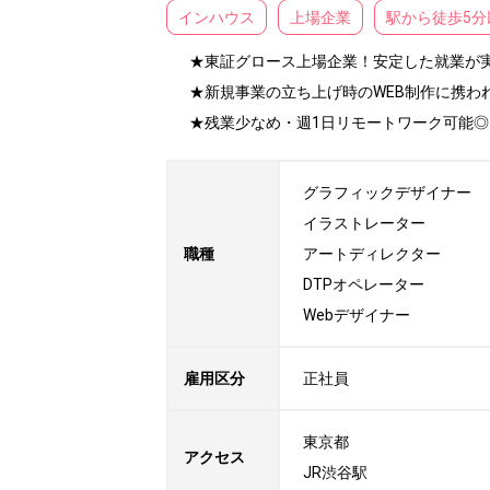
インハウス
上場企業
駅から徒歩5分
★東証グロース上場企業！安定した就業が実現
★新規事業の立ち上げ時のWEB制作に携わ
★残業少なめ・週1日リモートワーク可能
グラフィックデザイナー

イラストレーター

職種
アートディレクター

DTPオペレーター

Webデザイナー
雇用区分
正社員
東京都

アクセス
JR渋谷駅