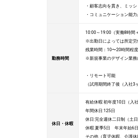
・顧客志向を貫き、ミッシ
・コミュニケーション能力
10:00～19:00（実働8時
※出勤日によっては所定労働時間の
残業時間：10〜20時間程度/
勤務時間
※新規事業のデザイン業務
・リモート可能

（試用期間終了後（入社3
有給休暇:初年度10日（入社
年間休日:125日

休日:完全週休二日制（土日）
休日・休暇
休暇:夏季5日　年末年始6日 
その他（育児休暇、介護休