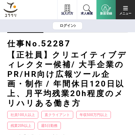
法人の方
求人検索
新規登録
メニュー
ログイン
52287
仕事No.
【正社員】クリエイティブデ
ィレクター候補/ 大手企業の
PR/HR向け広報ツール企
画・制作 / 年間休日120日以
上、月平均残業20h程度のメ
リハリある働き方
社員100人以上
直クライアント
年収500万円以上
残業20h以上
週5日勤務