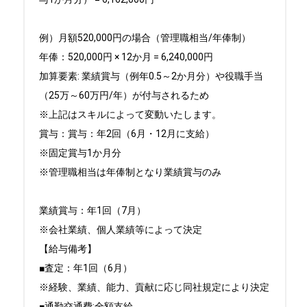
例）月額520,000円の場合（管理職相当/年俸制）

年俸：520,000円 × 12か月 = 6,240,000円

加算要素: 業績賞与（例年0.5～2か月分）や役職手当
（25万～60万円/年）が付与されるため

※上記はスキルによって変動いたします。

賞与：賞与：年2回（6月・12月に支給）

※固定賞与1か月分

※管理職相当は年俸制となり業績賞与のみ

業績賞与：年1回（7月）

※会社業績、個人業績等によって決定

【給与備考】

■査定：年1回（6月）

※経験、業績、能力、貢献に応じ同社規定により決定

■通勤交通費:全額支給 
