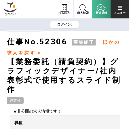
法人の方
求人検索
新規登録
メニュー
ログイン
52306
仕事No.
募集終了
ほかの
求人を探す >
【業務委託（請負契約）】グ
ラフィックデザイナー/社内
表彰式で使用するスライド制
作
副業可
★非公開の求人情報です！
職種