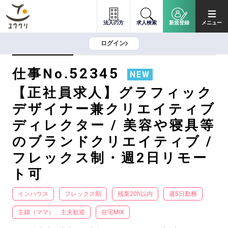
法人の方
求人検索
新規登録
メニュー
ログイン
52345
仕事No.
NEW
【正社員求人】グラフィック
デザイナー兼クリエイティブ
ディレクター / 美容や寝具等
のブランドクリエイティブ /
フレックス制・週2日リモー
ト可
インハウス
フレックス制
残業20h以内
週5日勤務
主婦（ママ）、主夫歓迎
在宅MIX