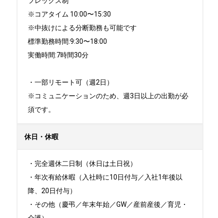
フレックス制 

※コアタイム 10:00〜15:30

※中抜けによる分断勤務も可能です

標準勤務時間:9:30〜18:00

実働時間:7時間30分

・一部リモート可（週2日）

※コミュニケーションのため、週3日以上の出勤が必
須です。
休日・休暇
・完全週休二日制（休日は土日祝）

・年次有給休暇（入社時に10日付与／入社1年後以
降、20日付与）

・その他（慶弔／年末年始／GW／産前産後／育児・