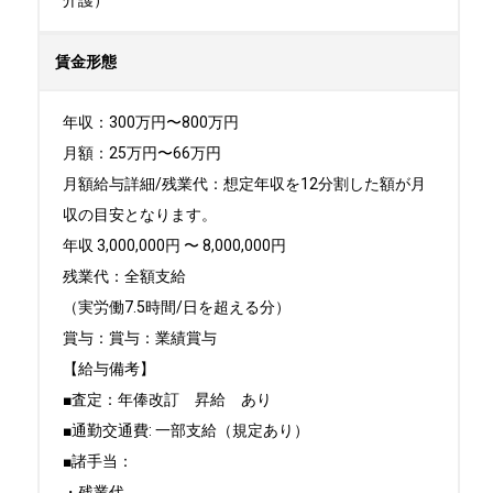
介護）
賃金形態
年収：300万円〜800万円

月額：25万円〜66万円

月額給与詳細/残業代：想定年収を12分割した額が月
収の目安となります。

年収 3,000,000円 〜 8,000,000円

残業代：全額支給

（実労働7.5時間/日を超える分）

賞与：賞与：業績賞与

【給与備考】

■査定：年俸改訂　昇給　あり

■通勤交通費: 一部支給（規定あり）

■諸手当：

・残業代
