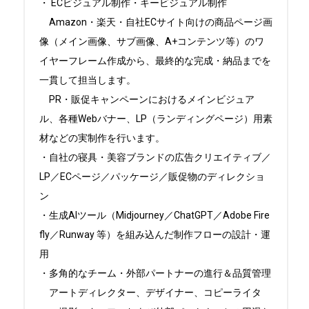
・ ECビジュアル制作・キービジュアル制作

　Amazon・楽天・自社ECサイト向けの商品ページ画
像（メイン画像、サブ画像、A+コンテンツ等）のワ
イヤーフレーム作成から、最終的な完成・納品までを
一貫して担当します。

　PR・販促キャンペーンにおけるメインビジュア
ル、各種Webバナー、LP（ランディングページ）用素
材などの実制作を行います。

・自社の寝具・美容ブランドの広告クリエイティブ／
LP／ECページ／パッケージ／販促物のディレクショ
ン

・生成AIツール（Midjourney／ChatGPT／Adobe Fire
fly／Runway 等）を組み込んだ制作フローの設計・運
用

・多角的なチーム・外部パートナーの進行＆品質管理

　アートディレクター、デザイナー、コピーライタ