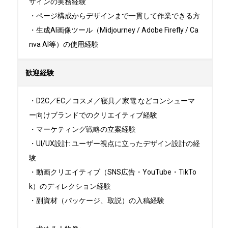
ザインの実務経験 

・ページ構成からデザインまで一貫して作業できる方

・生成AI画像ツール（Midjourney / Adobe Firefly / Ca
nva AI等）の使用経験
歓迎経験
・D2C／EC／コスメ／寝具／家電 などコンシューマ
ー向けブランドでのクリエイティブ経験

・マーケティング戦略の立案経験

・UI/UX設計: ユーザー視点に立ったデザイン設計の経
験 

・動画クリエイティブ（SNS広告・YouTube・TikTo
k）のディレクション経験

・副資材（パッケージ、取説）の入稿経験
