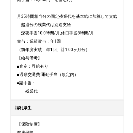
月35時間相当分の固定残業代を基本給に加算して支給

　超過分の残業代は別途支給

　深夜⼿当10.0時間/⽉,休⽇⼿当8時間/⽉

賞与：業績賞与：年1回

（前年度実績：年1回、計1.00ヶ月分）

【給与備考】

■査定：昇給有り　

■通勤交通費:通勤手当（規定内）

■諸手当：

　　残業代
福利厚生
【保険制度】

健康保険
