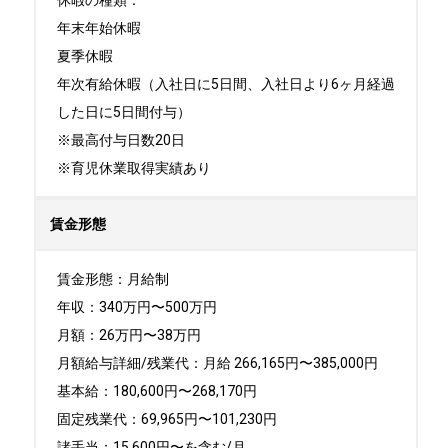
休暇の種類：

年末年始休暇 

夏季休暇 

年次有給休暇（入社日に5日間、入社日より6ヶ月経過
した日に5日間付与）

※最高付与日数20日 

※育児休業取得実績あり
賃金形態
賃金形態：月給制

年収：340万円〜500万円

月額：26万円〜38万円

月額給与詳細/残業代：⽉給 266,165円〜385,000円

基本給：180,600円〜268,170円 

固定残業代：69,965円〜101,230円 

諸⼿当：15,600円〜を含む/⽉ 
