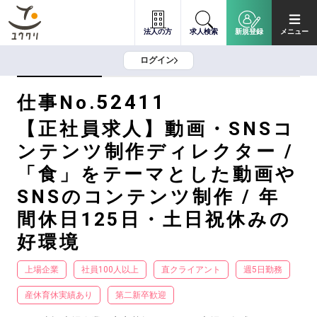
法人の方
求人検索
新規登録
メニュー
ログイン
52411
仕事No.
【正社員求人】動画・SNSコ
ンテンツ制作ディレクター /
「食」をテーマとした動画や
SNSのコンテンツ制作 / 年
間休日125日・土日祝休みの
好環境
上場企業
社員100人以上
直クライアント
週5日勤務
産休育休実績あり
第二新卒歓迎