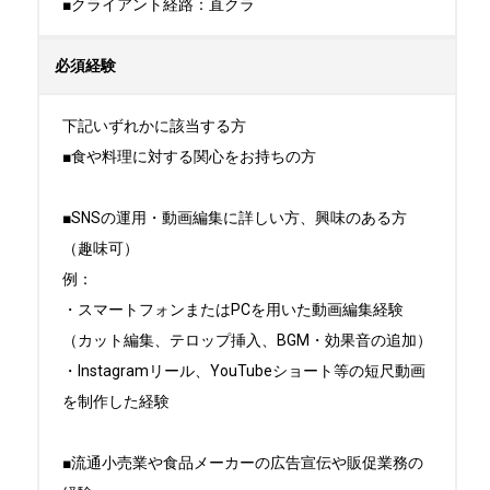
■クライアント経路：直クラ
必須経験
下記いずれかに該当する方

■⾷や料理に対する関⼼をお持ちの⽅

■SNSの運⽤・動画編集に詳しい⽅、興味のある⽅
（趣味可）

例：

・スマートフォンまたはPCを⽤いた動画編集経験
（カット編集、テロップ挿⼊、BGM・効果⾳の追加）

・Instagramリール、YouTubeショート等の短尺動画
を制作した経験

■流通⼩売業や⾷品メーカーの広告宣伝や販促業務の