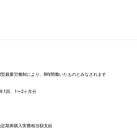
門型裁量労働制により、8時間働いたものとみなされます

1回、1〜2ヶ月分

勤定期券購入実費相当額支給
