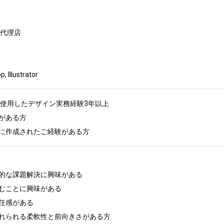
代理店　

llustrator
oshopを使用したデザイン実務経験3年以上

がある方

に作成されたご経験がある方
的な課題解決に興味がある

むことに興味がある

任感がある

れられる柔軟性と前向きさがある方
