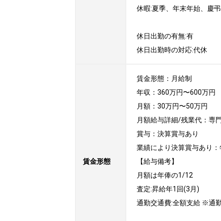
休暇:夏季、年末年始、慶弔

休日出勤の有無:有

休日出勤時の対応:代休
賃金形態：月給制

年収：360万円〜600万円

月額：30万円〜50万円

月額給与詳細/残業代：専
賞与：決算賞与あり

業績により決算賞与あり：年
賃金形態
【給与備考】

月額は年俸の1/12

査定:昇給年1回(3月)

通勤交通費:全額支給 ※通