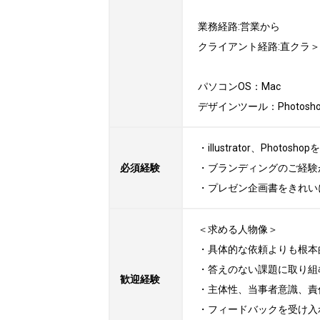
業務経路:営業から　

クライアント経路:直クラ＞
パソコンOS：Mac

デザインツール：Photoshop, I
・illustrator、Phot
必須経験
・ブランディングのご経験
・プレゼン企画書をきれい
＜求める人物像＞

・具体的な依頼よりも根本
・答えのない課題に取り組
歓迎経験
・主体性、当事者意識、責
・フィードバックを受け入