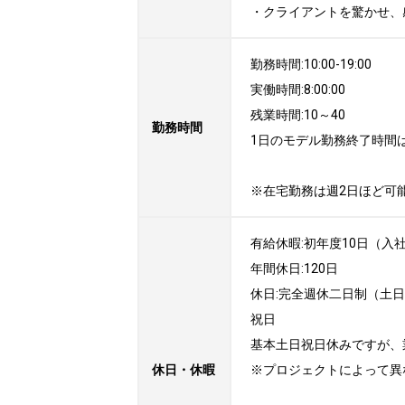
・クライアントを驚かせ、
勤務時間:10:00-19:00

実働時間:8:00:00

残業時間:10～40

勤務時間
1日のモデル勤務終了時間は
※在宅勤務は週2日ほど可
有給休暇:初年度10日（入社
年間休日:120日

休日:完全週休二日制（土日
祝日 

基本土日祝日休みですが、
休日・休暇
※プロジェクトによって異