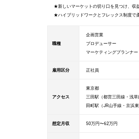
★新しいマーケットの切り口を見つけ、収益
★ハイブリッドワークとフレックス制度で
企画営業

職種
プロデューサー

マーケティングプランナー
雇用区分
正社員
東京都

アクセス
三田駅（都営三田線・浅草線
田町駅（JR山手線・京浜
想定月収
50万円〜62万円