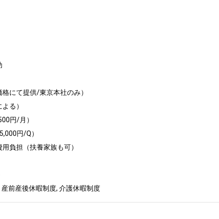


格にて提供/東京本社のみ）

よる）

00円/月）

000円/Q）

費用負担（扶養家族も可）

　

 産前産後休暇制度, 介護休暇制度