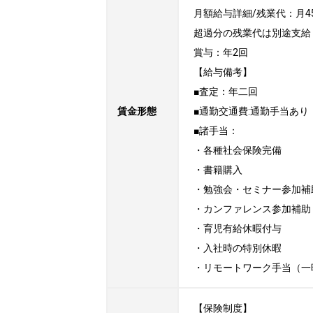
月額給与詳細/残業代：月4
超過分の残業代は別途支給

賞与：年2回

【給与備考】

■査定：年二回

賃金形態
■通勤交通費:通勤手当あり

■諸手当：

・各種社会保険完備

・書籍購入

・勉強会・セミナー参加補助
・カンファレンス参加補助

・育児有給休暇付与

・入社時の特別休暇

・リモートワーク手当（一時金：
【保険制度】
