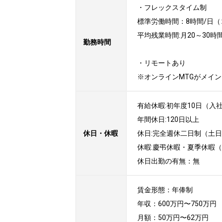
・フレックスタイム制

標準労働時間：8時間/日（コアタ
平均残業時間:月20～30時間
勤務時間
・リモートあり

※オンラインMTGがメイ
有給休暇:初年度10日（入社
年間休日:120日以上

休日・休暇
休日:完全週休二日制（土日）
休暇:慶弔休暇・夏季休暇（
休日出勤の有無：無
賃金形態：年俸制

年収：600万円〜750万円

月額：50万円〜62万円
