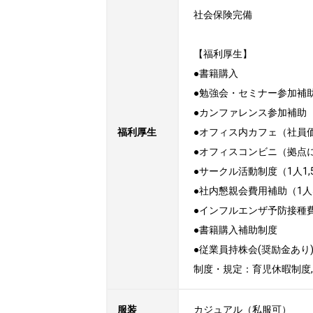
社会保険完備

【福利厚生】

●書籍購入

●勉強会・セミナー参加補助
●カンファレンス参加補助

福利厚生
●オフィス内カフェ（社員価
●オフィスコンビニ（拠点に
●サークル活動制度（1人1,5
●社内懇親会費用補助（1人5,
●インフルエンザ予防接種
●書籍購入補助制度

●従業員持株会(奨励金あり)
制度・規定：育児休暇制度,
服装
カジュアル（私服可）