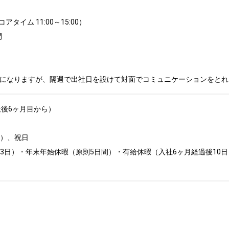
イム 11:00～15:00）



ンになりますが、隔週で出社日を設けて対面でコミュニケーションをと
後6ヶ月目から）

、祝日	

3日）・年末年始休暇（原則5日間）・有給休暇（入社6ヶ月経過後10日