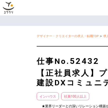
デザイナー・クリエイターの求人・転職TOP
＞
求
52432
仕事No.
【正社員求人】プ
建設DXコミュニ
インハウス
社員100人以上
★業界リーダーとの深いリレーション構築か