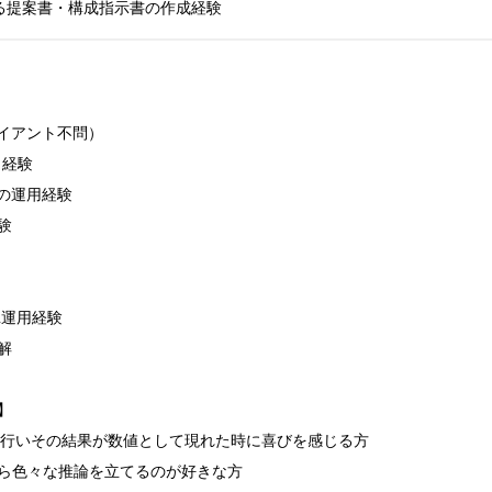
l等による提案書・構成指示書の作成経験
イアント不問）

経験

トの運用経験



A運用経験





を行いその結果が数値として現れた時に喜びを感じる方

ら色々な推論を立てるのが好きな方
