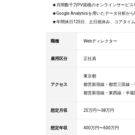
★月間数千万PV規模のオンラインサービス
★Google Analyticsを用いたデー
★年間休日125日、土日祝休み、コアタイム
職種
Webディレクター
雇用区分
正社員
東京都

アクセス
都営新宿線・都営三田線・
都営新宿線・東西線・半蔵
想定月収
25万円〜38万円
想定年収
400万円〜600万円