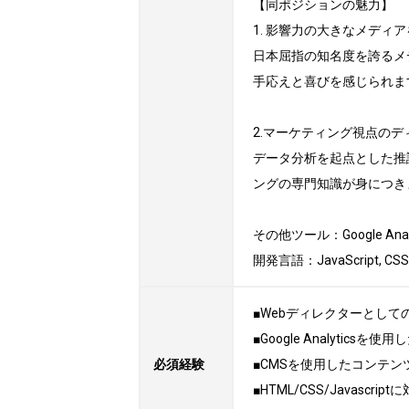
【同ポジションの魅力】

1. 影響力の大きなメディア
日本屈指の知名度を誇るメ
手応えと喜びを感じられます
2.マーケティング視点のデ
データ分析を起点とした推
ングの専門知識が身につきま
その他ツール：Google Analytic
開発言語：JavaScript, CSS
■Webディレクターとして
■Google Analytic
必須経験
■CMSを使用したコンテン
■HTML/CSS/Javascrip