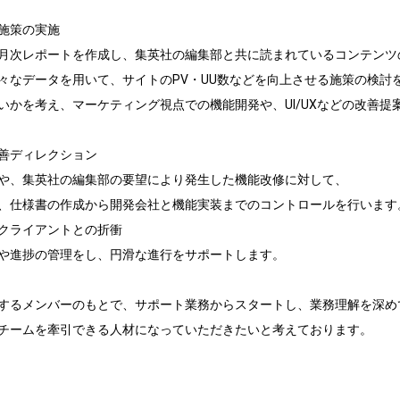
施策の実施

月次レポートを作成し、集英社の編集部と共に読まれているコンテンツの
々なデータを用いて、サイトのPV・UU数などを向上させる施策の検討を
いかを考え、マーケティング視点での機能開発や、UI/UXなどの改善提
善ディレクション

や、集英社の編集部の要望により発生した機能改修に対して、

、仕様書の作成から開発会社と機能実装までのコントロールを行います。
クライアントとの折衝

や進捗の管理をし、円滑な進行をサポートします。

するメンバーのもとで、サポート業務からスタートし、業務理解を深めて
チームを牽引できる人材になっていただきたいと考えております。
