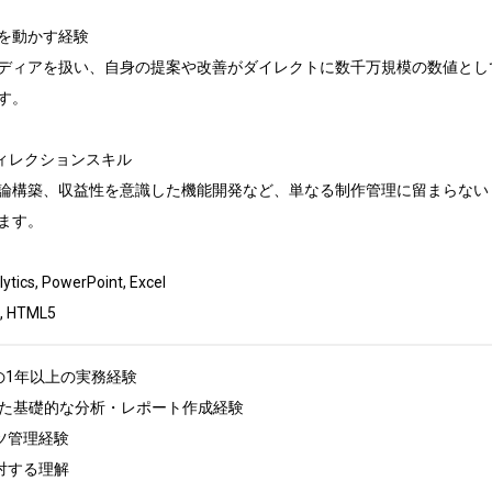
を動かす経験

ディアを扱い、自身の提案や改善がダイレクトに数千万規模の数値として
。

ィレクションスキル

論構築、収益性を意識した機能開発など、単なる制作管理に留まらない
す。

s, PowerPoint, Excel

, HTML5
の1年以上の実務経験

sを使用した基礎的な分析・レポート作成経験

ツ管理経験

tに対する理解
