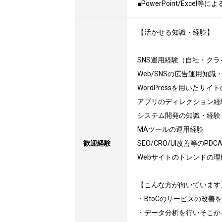
■PowerPoint/Exce
【活かせる知識・経験】

SNS運用経験（自社・クラ
Web/SNSの広告運用知識・
WordPressを用いたサイ
アプリのディレクション経験
システム開発の知識・経験

MAツールの運用経験

歓迎経験
SEO/CRO/UI改善等のPDC
Webサイトのトレンドの理解
【こんな方が向いています】
・BtoCのサービスの改善
・データ分析を行いそこか