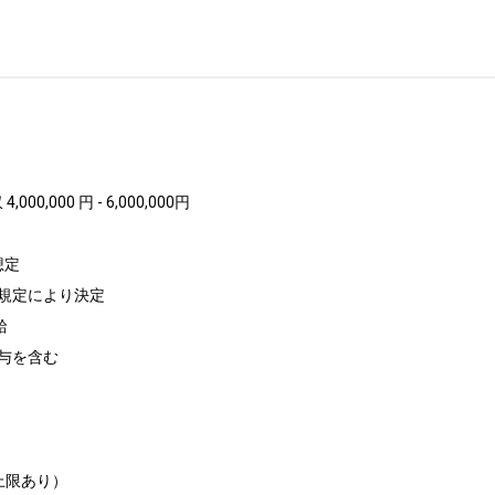
,000 円 - 6,000,000円

想定

規定により決定



与を含む

限あり）
