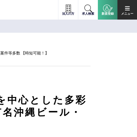
法人の方
求人検索
新規登録
メニュー
品案件等多数 【時短可能！】
ーを中心とした多彩
有名沖縄ビール・