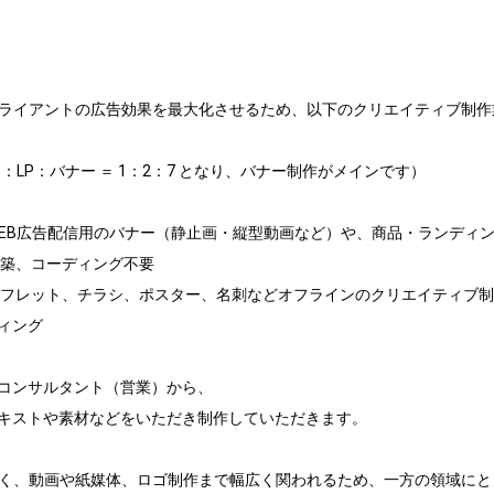
クライアントの広告効果を最大化させるため、以下のクリエイティブ制
：LP：バナー ＝ 1：2：7 となり、バナー制作がメインです）

EB広告配信用のバナー（静止画・縦型動画など）や、商品・ランディング
構築、コーディング不要

ンフレット、チラシ、ポスター、名刺などオフラインのクリエイティブ制
ング

コンサルタント（営業）から、

キストや素材などをいただき制作していただきます。

なく、動画や紙媒体、ロゴ制作まで幅広く関われるため、一方の領域に