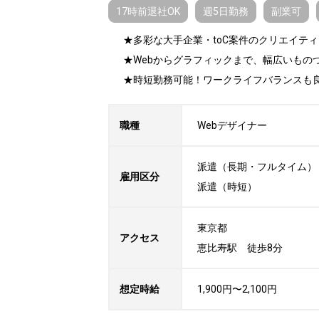
17時前退社OK
週5日勤務
副業可
★多彩な大手企業・toC案件のクリエイテ
★Webからグラフィックまで、幅広いもの
★時短勤務可能！ワークライフバランスも
職種
Webデザイナー
派遣（長期・フルタイム）

雇用区分
派遣（時短）
東京都

アクセス
恵比寿駅　徒歩8分
想定時給
1,900円〜2,100円