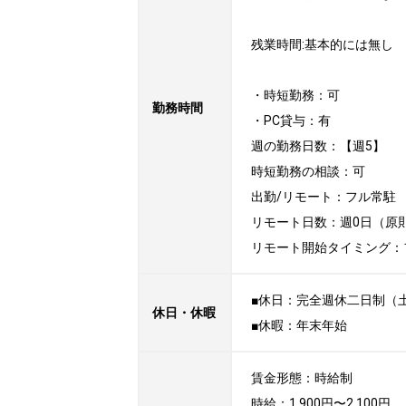
残業時間:基本的には無し

・時短勤務：可

勤務時間
・PC貸与：有

週の勤務日数：【週5】

時短勤務の相談：可

出勤/リモート：フル常駐

リモート日数：週0日（原則
リモート開始タイミング：
■休日：完全週休二日制（土
休日・休暇
■休暇：年末年始
賃金形態：時給制

時給：1,900円〜2,100円
