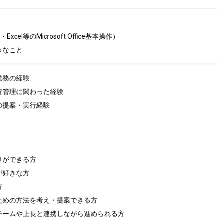
xcel等のMicrosoft Office基本操作）

きなこと
務の経験

行管理に関わった経験

の提案・実行経験

りができる方

好きな方



ための方法を考え・提案できる方

チームや上長と連携しながら進められる方
