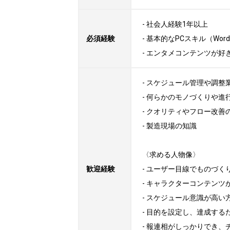
- 社会人経験1年以上

必須経験
- 基本的なPCスキル（Word・E
- エンタメコンテンツが好
- スケジュール管理や調整業
- 何らかのモノづくりや進
- クオリティやフロー改善
- 製造現場の知識

〈求める人物像〉

歓迎経験
- ユーザー目線でものづく
- キャラクターコンテンツが
- スケジュール意識が高い方
- 目的を設定し、達成する
- 報連相がしっかりでき、