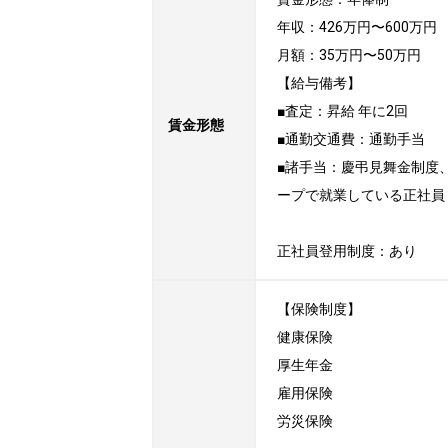
年収：426万円〜600万円

月額：35万円〜50万円

【給与備考】

■査定：昇給 年に2回

賃金形態
■通勤交通費：通勤手当

■諸手当：慶弔見舞金制度
ープで就業している正社員
正社員登用制度：あり
【保険制度】

健康保険

厚生年金

雇用保険

労災保険
