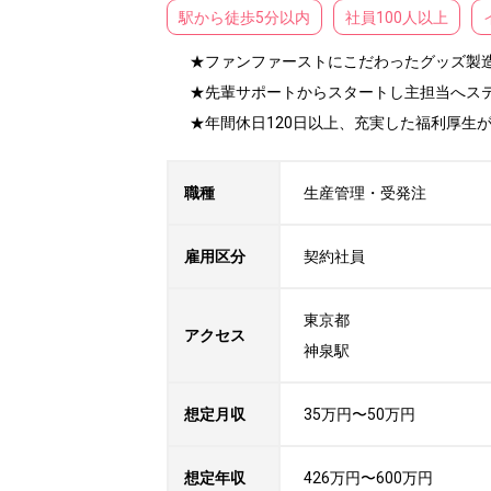
駅から徒歩5分以内
社員100人以上
★ファンファーストにこだわったグッズ製造
★先輩サポートからスタートし主担当へステ
★年間休日120日以上、充実した福利厚生
職種
生産管理・受発注
雇用区分
契約社員
東京都

アクセス
神泉駅
想定月収
35万円〜50万円
想定年収
426万円〜600万円