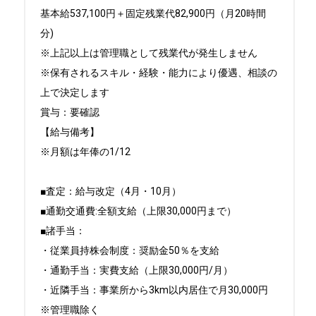
基本給537,100円＋固定残業代82,900円（月20時間
分)

※上記以上は管理職として残業代が発生しません

※保有されるスキル・経験・能力により優遇、相談の
上で決定します

賞与：要確認

【給与備考】

※月額は年俸の1/12

■査定：給与改定（4月・10月）

■通勤交通費:全額支給（上限30,000円まで）

■諸手当：

・従業員持株会制度：奨励金50％を支給

・通勤手当：実費支給（上限30,000円/月）

・近隣手当：事業所から3km以内居住で月30,000円　
※管理職除く
