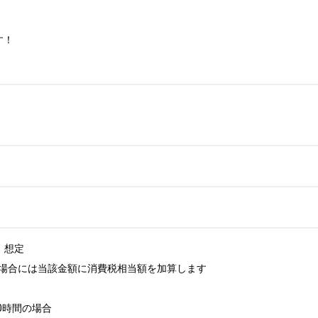
！

）想定

場合には当該金額に消費税相当額を加算します

0時間の場合
