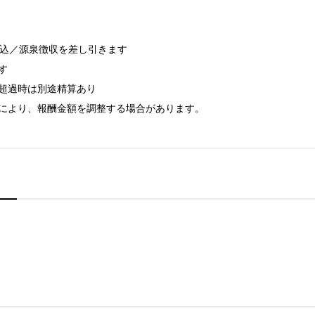
込／源泉徴収を差し引きます



超過時は別途精算あり

により、報酬金額を調整する場合があります。
