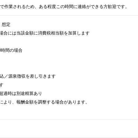
9:00 で作業されるため、ある程度この時間に連絡ができる方歓迎です。
）想定

場合には当該金額に消費税相当額を加算します

0時間の場合

込／源泉徴収を差し引きます



超過時は別途精算あり

により、報酬金額を調整する場合があります。
