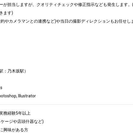
ーが担当しますが、クオリティチェックや修正指示なども発生します。
ます)

予約やカメラマンとの連携など)や当日の撮影ディレクションもお任せしま
駅：乃木坂駅）



hop, Illustrator
務経験5年以上

ケージや店頭什器など)

に興味がある方
