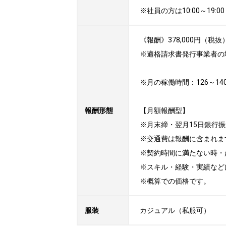
※社員の方は10:00～1
《報酬》378,000円（税抜
※適格請求書発行事業者の
※月の稼働時間：126～14
報酬形態
【月額報酬型】

※月末締・翌月15日銀行振
※交通費は報酬に含まれます
※契約時間に満たない時・
※スキル・経験・実績など
※概算での価格です。
服装
カジュアル（私服可）