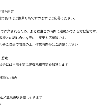
時間を想定

可能であればご推薦可能ですのまずはご応募ください。

6:00 で作業されるため、ある程度この時間に連絡ができる方歓迎です。

客様との話し合いを元に、変更も応相談です。

ルをご自身で管理の上、作業時間帯はご調整ください
）想定

場合には当該金額に消費税相当額を加算します

0時間の場合

込／源泉徴収を差し引きます


