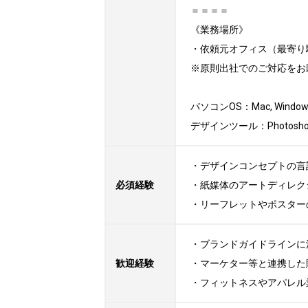
＝＝＝＝

《業務場所》

・依頼元オフィス（最寄り
※原則出社でのご対応をお
パソコンOS：Mac, Windows
デザインツール：Photoshop, I
・デザインコンセプトの言
必須経験
・紙媒体のアートディレク
・リーフレットやポスター
・ブランドガイドラインに
歓迎経験
・マーケター等と連携した
・フィットネスやアパレル