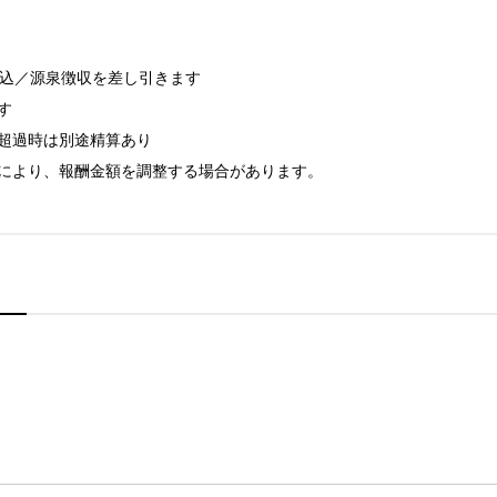
込／源泉徴収を差し引きます



超過時は別途精算あり

により、報酬金額を調整する場合があります。
