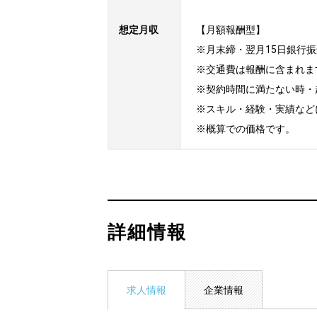
想定月収
【月額報酬型】

※月末締・翌月15日銀行振
※交通費は報酬に含まれます
※契約時間に満たない時・
※スキル・経験・実績など
※概算での価格です。
詳細情報
求人情報
企業情報