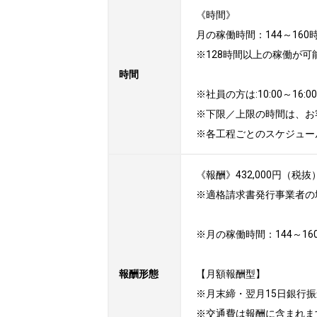
《時間》

月の稼働時間：144～160
※128時間以上の稼働が
時間
※社員の方は:10:00～1
※下限／上限の時間は、お
※各工程ごとのスケジュー
《報酬》432,000円（税抜
※適格請求書発行事業者の
※月の稼働時間：144～16
報酬形態
【月額報酬型】

※月末締・翌月15日銀行振
※交通費は報酬に含まれます