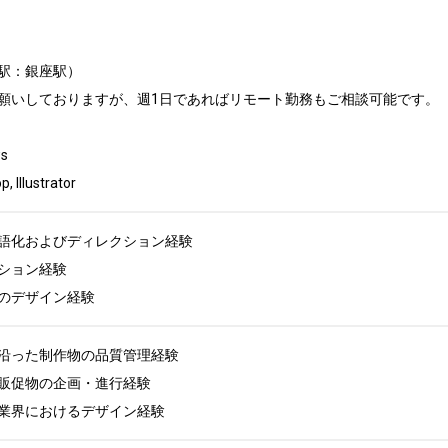
駅：銀座駅）

願いしておりますが、週1日であればリモート勤務もご相談可能です。



llustrator
語化およびディレクション経験

ション経験

のデザイン経験
沿った制作物の品質管理経験

販促物の企画・進行経験

業界におけるデザイン経験