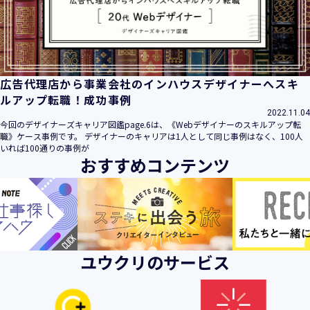
ビス」といいます。）において、お客様が、当社でご利用に
なったサービスの内容、ご利用日時、ご利用回数などのご利
用内容及びご利用履歴に関する情報
【個人情報の取得・収集について】
当社は、以下の方法により、個人情報を取得させていただき
広告代理店から事業会社のインハウスデザイナーへスキ
ます。
ルアップ転職！成功事例
・当社サービスを通じて取得・収集させていただく方法
2022.11.04
今回のデザイナーズキャリア図鑑page.6は、《Webデザイナーのスキルアップ転
当社サービスにおいて、自ら入力された個人情報を、当社は
職》ケース事例です。 デザイナーのキャリアは1人として同じ事例はなく、100人
取得・収集させていただきます。
いれば100通りの事例が
おすすめコンテンツ
・電子メール、郵便、書面、電話等の手段により取得・収集
させていただく方法
当社に対し、電子メール、郵便、書面、電話等の手段によっ
て、ご提供いただいた個人情報を、当社は取得・収集させて
いただきます。
・当社等へアクセスされた際に情報を収集させていただく方
ユウクリのサービス
法
当社サービスをご利用された履歴等を収集させていただきま
す。これらの情報には、利用されるURL、ブラウザや携帯電
話の種類、IPアドレスなどの情報を含みます。