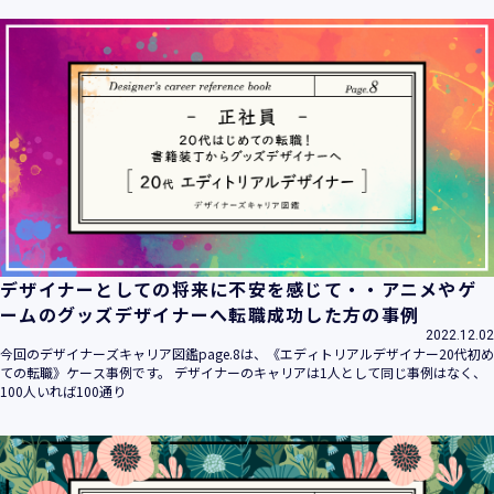
ます。
当社は個人情報の取扱いに関する法令、国が定める指針その
他の規範を遵守致します。
当社は個人情報の漏えい、滅失、き損などのリスクに対して
は、合理的な安全対策を講じて防止する規程、体制を構築
し、継続的に向上させていきます。また、万一の際には速や
かに是正措置を講じます。
当社は個人情報取扱いに関する苦情及び相談に対しては、迅
速かつ誠実に対応致します。
個人情報保護マネジメントシステムは、当社を取り巻く環境
の変化と実情を踏まえ、適時・適切に見直して継続的に改善
をはかっていきます。
デザイナーとしての将来に不安を感じて・・アニメやゲ
個人情報保護方針に関するお問合せ先 兼 個人情報に関する苦
ームのグッズデザイナーへ転職成功した方の事例
情・相談窓口
2022.12.02
株式会社 ユウクリ 個人情報保護管理責任者 安部 洋平
今回のデザイナーズキャリア図鑑page.8は、《エディトリアルデザイナー20代初め
〒151-0073 東京都渋谷区笹塚1-55-7 マルエスファーストビ
ての転職》ケース事例です。 デザイナーのキャリアは1人として同じ事例はなく、
ル 7F
100人いれば100通り
メールアドレス：
info@y-create.co.jp
電話番号：03-6712-7970（土日休日を除く9:00～18:00）