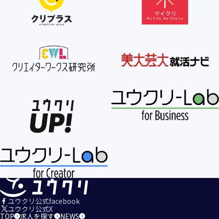
【個人情報の利用目的の公表】
当社は、個人情報を次の利用目的の範囲内で利用すること
を、個人情報の保護に関する法律（個人情報保護法）第21条
第１項及びJISQ15001:2017の附属書A.3.4.2.4に基づき公表し
ます。
＜個人情報の利用目的＞
・当社が取得するお客様の個人情報
１．当社のサービスを提供するため
２．当社のサービスを安心・安全にご利用いただける環境整
備のため
３．当社のサービスの運営・管理のため
４．当社のサービスに関するご案内、お問い合せ等への対応
のため
５．当社、その他当社のサービスについての調査・データ集
積、改善、研究開発のため
６．当社がおすすめする商品・サービスなどのご案内を送
信・送付するため
７．当社とお客様の間での必要な連絡を行うため
ユウクリ公式facebook
８．当社のサービスに関する当社の規約、ポリシー等（以下
ユウクリ公式X
TOP
求人を探す
NEWS
「規約等」といいます。）に違反する行為に対する対応のた