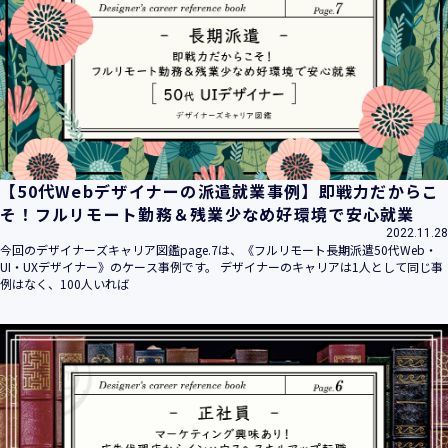
平成16年 2月 1日
平成21年 3月23日 改訂
平成23年 4月 1日 改訂
平成26年 9月10日 改訂
平成27年 6月24日 改訂
平成28年11月 1日 改訂
平成30年 7月 1日 改訂
令和6年 5月 1日 改訂
【50代Webデザイナーの派遣就業事例】即戦力だからこ
令和7年 2月17日 改訂
そ！フルリモート勤務＆残業少なめ好環境で安心就業
2022.11.28
【個人情報】
今回のデザイナーズキャリア図鑑page.7は、《フルリモート長期派遣50代Web・
株式会社ユウクリ（以下「当社」といいます。）が取得する
UI・UXデザイナー》のケース事例です。 デザイナーのキャリアは1人として同じ事
個人情報とは、個人の識別に係る以下の情報をいいます。
例はなく、100人いれば
・住所・氏名・電話番号・電子メールアドレス、クレジット
カード情報、ログインID、パスワード、ニックネーム、IPア
ドレス等において、特定の個人を識別できる情報
（他の情報と照合することができ、それにより特定の個人を
識別することができることとなるものを含みます。）
・当社の運営・提供するサービス（以下総称して「当社サー