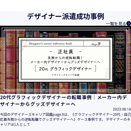
育成等、クリエイティブ領域で独創的なサービスを提供する
クリエイターエージェンシーとして事業を行っており、お客
デザイナー派遣成功事例
様、お取引先関係者の個人情報及び特定個人情報などを、人
一覧を見る
材派遣サービス、人材紹介サービス、請負サービス、その
他、利用者の皆さまの「活躍の場の創造」と「就業の機会の
創出」に利用しています。また、従業者の情報及び特定個人
情報などを従業者管理に利用します。これらから当社にとっ
て個人情報及び特定個人情報の保護が重大な責務であると同
時に、個人情報などの保護を徹底することは企業の社会的責
務と認識しております。そこで、個人情報保護理念と自ら定
めた行動規範に基づき、社会的使命を十分に認識し、本人の
権利の保護、個人情報に関する法規制等を遵守致します。
また、以下に示す方針を具現化するための個人情報保護マネ
ジメントシステムを構築し、最新のＩＴ技術の動向、社会的
要請の変化、経営環境の変動等を常に認識しながら、その継
20代グラフィックデザイナーの転職事例｜メーカー内デ
続的改善に、全社を挙げて取り組むことをここに宣言致しま
ザイナーからグッズデザイナーへ
す。
2023.08.16
当社は、事業の目的に適切な個人情報の取得・利用及び提供
今回のデザイナーズキャリア図鑑page.9は、《グラフィックデザイナー20代・自己
応募失敗からの逆転転職でグッズデザイナーへ》ケース事例です。 デザイナーのキ
を行い、特定された利用目的の達成に必要な範囲を超えた個
ャリアは1人として
人情報の取扱いを行いません。また、そのための措置を講じ