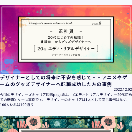
ます。
当社は個人情報の取扱いに関する法令、国が定める指針その
他の規範を遵守致します。
当社は個人情報の漏えい、滅失、き損などのリスクに対して
は、合理的な安全対策を講じて防止する規程、体制を構築
し、継続的に向上させていきます。また、万一の際には速や
かに是正措置を講じます。
当社は個人情報取扱いに関する苦情及び相談に対しては、迅
速かつ誠実に対応致します。
個人情報保護マネジメントシステムは、当社を取り巻く環境
の変化と実情を踏まえ、適時・適切に見直して継続的に改善
をはかっていきます。
デザイナーとしての将来に不安を感じて・・アニメやゲ
個人情報保護方針に関するお問合せ先 兼 個人情報に関する苦
ームのグッズデザイナーへ転職成功した方の事例
情・相談窓口
2022.12.02
株式会社 ユウクリ 個人情報保護管理責任者 安部 洋平
今回のデザイナーズキャリア図鑑page.8は、《エディトリアルデザイナー20代初め
〒151-0073 東京都渋谷区笹塚1-55-7 マルエスファーストビ
ての転職》ケース事例です。 デザイナーのキャリアは1人として同じ事例はなく、
ル 7F
100人いれば100通り
メールアドレス：
info@y-create.co.jp
電話番号：03-6712-7970（土日休日を除く9:00～18:00）