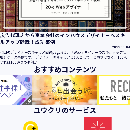
ビス」といいます。）において、お客様が、当社でご利用に
なったサービスの内容、ご利用日時、ご利用回数などのご利
用内容及びご利用履歴に関する情報
【個人情報の取得・収集について】
当社は、以下の方法により、個人情報を取得させていただき
広告代理店から事業会社のインハウスデザイナーへスキ
ます。
ルアップ転職！成功事例
・当社サービスを通じて取得・収集させていただく方法
2022.11.04
今回のデザイナーズキャリア図鑑page.6は、《Webデザイナーのスキルアップ転
当社サービスにおいて、自ら入力された個人情報を、当社は
職》ケース事例です。 デザイナーのキャリアは1人として同じ事例はなく、100人
取得・収集させていただきます。
いれば100通りの事例が
おすすめコンテンツ
・電子メール、郵便、書面、電話等の手段により取得・収集
させていただく方法
当社に対し、電子メール、郵便、書面、電話等の手段によっ
て、ご提供いただいた個人情報を、当社は取得・収集させて
いただきます。
・当社等へアクセスされた際に情報を収集させていただく方
ユウクリのサービス
法
当社サービスをご利用された履歴等を収集させていただきま
す。これらの情報には、利用されるURL、ブラウザや携帯電
話の種類、IPアドレスなどの情報を含みます。