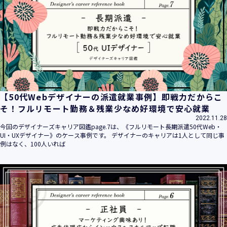
平成16年 2月 1日
平成21年 3月23日 改訂
平成23年 4月 1日 改訂
平成26年 9月10日 改訂
平成27年 6月24日 改訂
平成28年11月 1日 改訂
平成30年 7月 1日 改訂
令和6年 5月 1日 改訂
【50代Webデザイナーの派遣就業事例】即戦力だからこ
令和7年 2月17日 改訂
そ！フルリモート勤務＆残業少なめ好環境で安心就業
2022.11.28
【個人情報】
今回のデザイナーズキャリア図鑑page.7は、《フルリモート長期派遣50代Web・
株式会社ユウクリ（以下「当社」といいます。）が取得する
UI・UXデザイナー》のケース事例です。 デザイナーのキャリアは1人として同じ事
個人情報とは、個人の識別に係る以下の情報をいいます。
例はなく、100人いれば
・住所・氏名・電話番号・電子メールアドレス、クレジット
カード情報、ログインID、パスワード、ニックネーム、IPア
ドレス等において、特定の個人を識別できる情報
（他の情報と照合することができ、それにより特定の個人を
識別することができることとなるものを含みます。）
・当社の運営・提供するサービス（以下総称して「当社サー