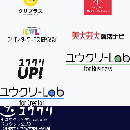
【個人情報の利用目的の公表】
当社は、個人情報を次の利用目的の範囲内で利用すること
を、個人情報の保護に関する法律（個人情報保護法）第21条
第１項及びJISQ15001:2017の附属書A.3.4.2.4に基づき公表し
ます。
＜個人情報の利用目的＞
・当社が取得するお客様の個人情報
１．当社のサービスを提供するため
２．当社のサービスを安心・安全にご利用いただける環境整
備のため
３．当社のサービスの運営・管理のため
４．当社のサービスに関するご案内、お問い合せ等への対応
のため
５．当社、その他当社のサービスについての調査・データ集
積、改善、研究開発のため
６．当社がおすすめする商品・サービスなどのご案内を送
信・送付するため
７．当社とお客様の間での必要な連絡を行うため
ユウクリ公式facebook
８．当社のサービスに関する当社の規約、ポリシー等（以下
ユウクリ公式X
TOP
求人を探す
NEWS
「規約等」といいます。）に違反する行為に対する対応のた