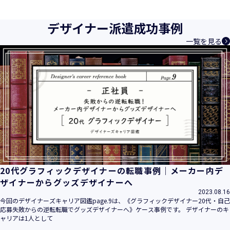
育成等、クリエイティブ領域で独創的なサービスを提供する
クリエイターエージェンシーとして事業を行っており、お客
デザイナー派遣成功事例
様、お取引先関係者の個人情報及び特定個人情報などを、人
一覧を見る
材派遣サービス、人材紹介サービス、請負サービス、その
他、利用者の皆さまの「活躍の場の創造」と「就業の機会の
創出」に利用しています。また、従業者の情報及び特定個人
情報などを従業者管理に利用します。これらから当社にとっ
て個人情報及び特定個人情報の保護が重大な責務であると同
時に、個人情報などの保護を徹底することは企業の社会的責
務と認識しております。そこで、個人情報保護理念と自ら定
めた行動規範に基づき、社会的使命を十分に認識し、本人の
権利の保護、個人情報に関する法規制等を遵守致します。
また、以下に示す方針を具現化するための個人情報保護マネ
ジメントシステムを構築し、最新のＩＴ技術の動向、社会的
要請の変化、経営環境の変動等を常に認識しながら、その継
20代グラフィックデザイナーの転職事例｜メーカー内デ
続的改善に、全社を挙げて取り組むことをここに宣言致しま
ザイナーからグッズデザイナーへ
す。
2023.08.16
当社は、事業の目的に適切な個人情報の取得・利用及び提供
今回のデザイナーズキャリア図鑑page.9は、《グラフィックデザイナー20代・自己
応募失敗からの逆転転職でグッズデザイナーへ》ケース事例です。 デザイナーのキ
を行い、特定された利用目的の達成に必要な範囲を超えた個
ャリアは1人として
人情報の取扱いを行いません。また、そのための措置を講じ