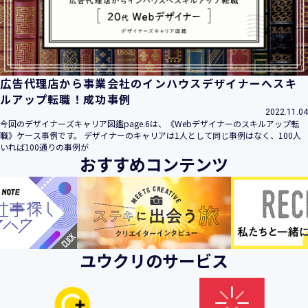
ビス」といいます。）において、お客様が、当社でご利用に
なったサービスの内容、ご利用日時、ご利用回数などのご利
用内容及びご利用履歴に関する情報
【個人情報の取得・収集について】
当社は、以下の方法により、個人情報を取得させていただき
広告代理店から事業会社のインハウスデザイナーへスキ
ます。
ルアップ転職！成功事例
・当社サービスを通じて取得・収集させていただく方法
2022.11.04
今回のデザイナーズキャリア図鑑page.6は、《Webデザイナーのスキルアップ転
当社サービスにおいて、自ら入力された個人情報を、当社は
職》ケース事例です。 デザイナーのキャリアは1人として同じ事例はなく、100人
取得・収集させていただきます。
いれば100通りの事例が
おすすめコンテンツ
・電子メール、郵便、書面、電話等の手段により取得・収集
させていただく方法
当社に対し、電子メール、郵便、書面、電話等の手段によっ
て、ご提供いただいた個人情報を、当社は取得・収集させて
いただきます。
・当社等へアクセスされた際に情報を収集させていただく方
ユウクリのサービス
法
当社サービスをご利用された履歴等を収集させていただきま
す。これらの情報には、利用されるURL、ブラウザや携帯電
話の種類、IPアドレスなどの情報を含みます。