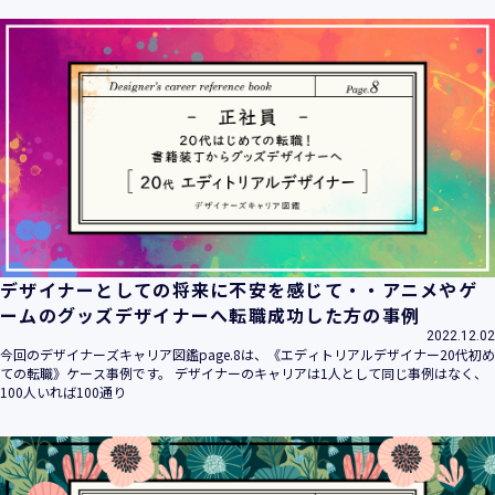
ます。
当社は個人情報の取扱いに関する法令、国が定める指針その
他の規範を遵守致します。
当社は個人情報の漏えい、滅失、き損などのリスクに対して
は、合理的な安全対策を講じて防止する規程、体制を構築
し、継続的に向上させていきます。また、万一の際には速や
かに是正措置を講じます。
当社は個人情報取扱いに関する苦情及び相談に対しては、迅
速かつ誠実に対応致します。
個人情報保護マネジメントシステムは、当社を取り巻く環境
の変化と実情を踏まえ、適時・適切に見直して継続的に改善
をはかっていきます。
デザイナーとしての将来に不安を感じて・・アニメやゲ
個人情報保護方針に関するお問合せ先 兼 個人情報に関する苦
ームのグッズデザイナーへ転職成功した方の事例
情・相談窓口
2022.12.02
株式会社 ユウクリ 個人情報保護管理責任者 安部 洋平
今回のデザイナーズキャリア図鑑page.8は、《エディトリアルデザイナー20代初め
〒151-0073 東京都渋谷区笹塚1-55-7 マルエスファーストビ
ての転職》ケース事例です。 デザイナーのキャリアは1人として同じ事例はなく、
ル 7F
100人いれば100通り
メールアドレス：
info@y-create.co.jp
電話番号：03-6712-7970（土日休日を除く9:00～18:00）