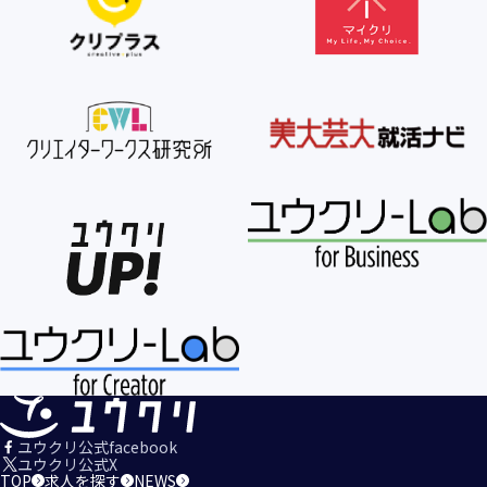
【個人情報の利用目的の公表】
当社は、個人情報を次の利用目的の範囲内で利用すること
を、個人情報の保護に関する法律（個人情報保護法）第21条
第１項及びJISQ15001:2017の附属書A.3.4.2.4に基づき公表し
ます。
＜個人情報の利用目的＞
・当社が取得するお客様の個人情報
１．当社のサービスを提供するため
２．当社のサービスを安心・安全にご利用いただける環境整
備のため
３．当社のサービスの運営・管理のため
４．当社のサービスに関するご案内、お問い合せ等への対応
のため
５．当社、その他当社のサービスについての調査・データ集
積、改善、研究開発のため
６．当社がおすすめする商品・サービスなどのご案内を送
信・送付するため
７．当社とお客様の間での必要な連絡を行うため
ユウクリ公式facebook
８．当社のサービスに関する当社の規約、ポリシー等（以下
ユウクリ公式X
TOP
求人を探す
NEWS
「規約等」といいます。）に違反する行為に対する対応のた