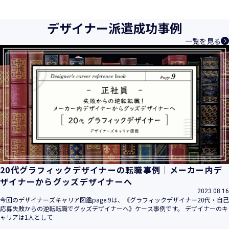
育成等、クリエイティブ領域で独創的なサービスを提供する
クリエイターエージェンシーとして事業を行っており、お客
デザイナー派遣成功事例
様、お取引先関係者の個人情報及び特定個人情報などを、人
一覧を見る
材派遣サービス、人材紹介サービス、請負サービス、その
他、利用者の皆さまの「活躍の場の創造」と「就業の機会の
創出」に利用しています。また、従業者の情報及び特定個人
情報などを従業者管理に利用します。これらから当社にとっ
て個人情報及び特定個人情報の保護が重大な責務であると同
時に、個人情報などの保護を徹底することは企業の社会的責
務と認識しております。そこで、個人情報保護理念と自ら定
めた行動規範に基づき、社会的使命を十分に認識し、本人の
権利の保護、個人情報に関する法規制等を遵守致します。
また、以下に示す方針を具現化するための個人情報保護マネ
ジメントシステムを構築し、最新のＩＴ技術の動向、社会的
要請の変化、経営環境の変動等を常に認識しながら、その継
20代グラフィックデザイナーの転職事例｜メーカー内デ
続的改善に、全社を挙げて取り組むことをここに宣言致しま
ザイナーからグッズデザイナーへ
す。
2023.08.16
当社は、事業の目的に適切な個人情報の取得・利用及び提供
今回のデザイナーズキャリア図鑑page.9は、《グラフィックデザイナー20代・自己
応募失敗からの逆転転職でグッズデザイナーへ》ケース事例です。 デザイナーのキ
を行い、特定された利用目的の達成に必要な範囲を超えた個
ャリアは1人として
人情報の取扱いを行いません。また、そのための措置を講じ