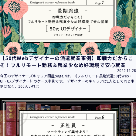
平成16年 2月 1日
平成21年 3月23日 改訂
平成23年 4月 1日 改訂
平成26年 9月10日 改訂
平成27年 6月24日 改訂
平成28年11月 1日 改訂
平成30年 7月 1日 改訂
令和6年 5月 1日 改訂
【50代Webデザイナーの派遣就業事例】即戦力だからこ
令和7年 2月17日 改訂
そ！フルリモート勤務＆残業少なめ好環境で安心就業
2022.11.28
【個人情報】
今回のデザイナーズキャリア図鑑page.7は、《フルリモート長期派遣50代Web・
株式会社ユウクリ（以下「当社」といいます。）が取得する
UI・UXデザイナー》のケース事例です。 デザイナーのキャリアは1人として同じ事
個人情報とは、個人の識別に係る以下の情報をいいます。
例はなく、100人いれば
・住所・氏名・電話番号・電子メールアドレス、クレジット
カード情報、ログインID、パスワード、ニックネーム、IPア
ドレス等において、特定の個人を識別できる情報
（他の情報と照合することができ、それにより特定の個人を
識別することができることとなるものを含みます。）
・当社の運営・提供するサービス（以下総称して「当社サー