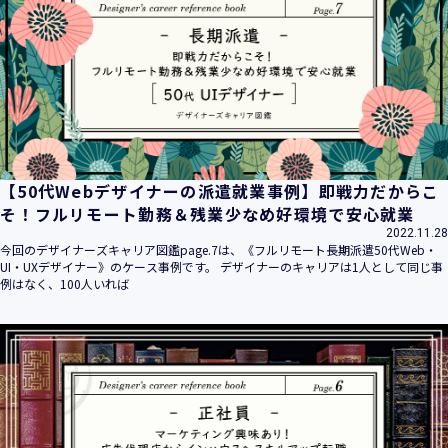
平成16年 2月 1日
平成21年 3月23日 改訂
平成23年 4月 1日 改訂
平成26年 9月10日 改訂
平成27年 6月24日 改訂
平成28年11月 1日 改訂
平成30年 7月 1日 改訂
令和6年 5月 1日 改訂
【50代Webデザイナーの派遣就業事例】即戦力だからこ
令和7年 2月17日 改訂
そ！フルリモート勤務＆残業少なめ好環境で安心就業
2022.11.28
【個人情報】
今回のデザイナーズキャリア図鑑page.7は、《フルリモート長期派遣50代Web・
株式会社ユウクリ（以下「当社」といいます。）が取得する
UI・UXデザイナー》のケース事例です。 デザイナーのキャリアは1人として同じ事
個人情報とは、個人の識別に係る以下の情報をいいます。
例はなく、100人いれば
・住所・氏名・電話番号・電子メールアドレス、クレジット
カード情報、ログインID、パスワード、ニックネーム、IPア
ドレス等において、特定の個人を識別できる情報
（他の情報と照合することができ、それにより特定の個人を
識別することができることとなるものを含みます。）
・当社の運営・提供するサービス（以下総称して「当社サー