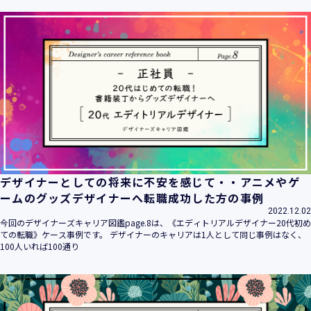
ます。
当社は個人情報の取扱いに関する法令、国が定める指針その
他の規範を遵守致します。
当社は個人情報の漏えい、滅失、き損などのリスクに対して
は、合理的な安全対策を講じて防止する規程、体制を構築
し、継続的に向上させていきます。また、万一の際には速や
かに是正措置を講じます。
当社は個人情報取扱いに関する苦情及び相談に対しては、迅
速かつ誠実に対応致します。
個人情報保護マネジメントシステムは、当社を取り巻く環境
の変化と実情を踏まえ、適時・適切に見直して継続的に改善
をはかっていきます。
デザイナーとしての将来に不安を感じて・・アニメやゲ
個人情報保護方針に関するお問合せ先 兼 個人情報に関する苦
ームのグッズデザイナーへ転職成功した方の事例
情・相談窓口
2022.12.02
株式会社 ユウクリ 個人情報保護管理責任者 安部 洋平
今回のデザイナーズキャリア図鑑page.8は、《エディトリアルデザイナー20代初め
〒151-0073 東京都渋谷区笹塚1-55-7 マルエスファーストビ
ての転職》ケース事例です。 デザイナーのキャリアは1人として同じ事例はなく、
ル 7F
100人いれば100通り
メールアドレス：
info@y-create.co.jp
電話番号：03-6712-7970（土日休日を除く9:00～18:00）