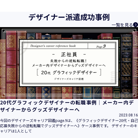
育成等、クリエイティブ領域で独創的なサービスを提供する
クリエイターエージェンシーとして事業を行っており、お客
デザイナー派遣成功事例
様、お取引先関係者の個人情報及び特定個人情報などを、人
一覧を見る
材派遣サービス、人材紹介サービス、請負サービス、その
他、利用者の皆さまの「活躍の場の創造」と「就業の機会の
創出」に利用しています。また、従業者の情報及び特定個人
情報などを従業者管理に利用します。これらから当社にとっ
て個人情報及び特定個人情報の保護が重大な責務であると同
時に、個人情報などの保護を徹底することは企業の社会的責
務と認識しております。そこで、個人情報保護理念と自ら定
めた行動規範に基づき、社会的使命を十分に認識し、本人の
権利の保護、個人情報に関する法規制等を遵守致します。
また、以下に示す方針を具現化するための個人情報保護マネ
ジメントシステムを構築し、最新のＩＴ技術の動向、社会的
要請の変化、経営環境の変動等を常に認識しながら、その継
20代グラフィックデザイナーの転職事例｜メーカー内デ
続的改善に、全社を挙げて取り組むことをここに宣言致しま
ザイナーからグッズデザイナーへ
す。
2023.08.16
当社は、事業の目的に適切な個人情報の取得・利用及び提供
今回のデザイナーズキャリア図鑑page.9は、《グラフィックデザイナー20代・自己
応募失敗からの逆転転職でグッズデザイナーへ》ケース事例です。 デザイナーのキ
を行い、特定された利用目的の達成に必要な範囲を超えた個
ャリアは1人として
人情報の取扱いを行いません。また、そのための措置を講じ