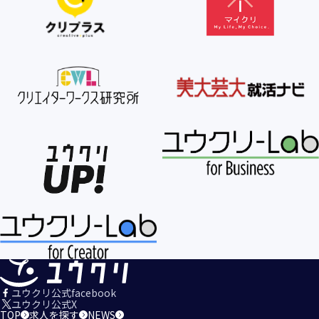
【個人情報の利用目的の公表】
当社は、個人情報を次の利用目的の範囲内で利用すること
を、個人情報の保護に関する法律（個人情報保護法）第21条
第１項及びJISQ15001:2017の附属書A.3.4.2.4に基づき公表し
ます。
＜個人情報の利用目的＞
・当社が取得するお客様の個人情報
１．当社のサービスを提供するため
２．当社のサービスを安心・安全にご利用いただける環境整
備のため
３．当社のサービスの運営・管理のため
４．当社のサービスに関するご案内、お問い合せ等への対応
のため
５．当社、その他当社のサービスについての調査・データ集
積、改善、研究開発のため
６．当社がおすすめする商品・サービスなどのご案内を送
信・送付するため
７．当社とお客様の間での必要な連絡を行うため
ユウクリ公式facebook
８．当社のサービスに関する当社の規約、ポリシー等（以下
ユウクリ公式X
TOP
求人を探す
NEWS
「規約等」といいます。）に違反する行為に対する対応のた