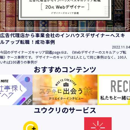
ビス」といいます。）において、お客様が、当社でご利用に
なったサービスの内容、ご利用日時、ご利用回数などのご利
用内容及びご利用履歴に関する情報
【個人情報の取得・収集について】
当社は、以下の方法により、個人情報を取得させていただき
広告代理店から事業会社のインハウスデザイナーへスキ
ます。
ルアップ転職！成功事例
・当社サービスを通じて取得・収集させていただく方法
2022.11.04
今回のデザイナーズキャリア図鑑page.6は、《Webデザイナーのスキルアップ転
当社サービスにおいて、自ら入力された個人情報を、当社は
職》ケース事例です。 デザイナーのキャリアは1人として同じ事例はなく、100人
取得・収集させていただきます。
いれば100通りの事例が
おすすめコンテンツ
・電子メール、郵便、書面、電話等の手段により取得・収集
させていただく方法
当社に対し、電子メール、郵便、書面、電話等の手段によっ
て、ご提供いただいた個人情報を、当社は取得・収集させて
いただきます。
・当社等へアクセスされた際に情報を収集させていただく方
ユウクリのサービス
法
当社サービスをご利用された履歴等を収集させていただきま
す。これらの情報には、利用されるURL、ブラウザや携帯電
話の種類、IPアドレスなどの情報を含みます。