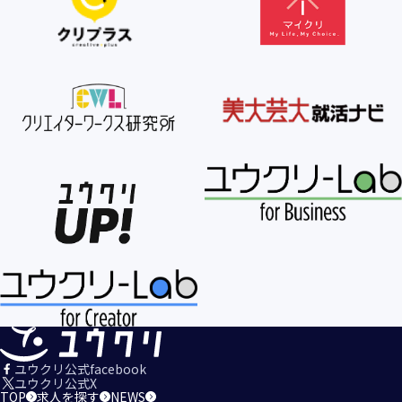
【個人情報の利用目的の公表】
当社は、個人情報を次の利用目的の範囲内で利用すること
を、個人情報の保護に関する法律（個人情報保護法）第21条
第１項及びJISQ15001:2017の附属書A.3.4.2.4に基づき公表し
ます。
＜個人情報の利用目的＞
・当社が取得するお客様の個人情報
１．当社のサービスを提供するため
２．当社のサービスを安心・安全にご利用いただける環境整
備のため
３．当社のサービスの運営・管理のため
４．当社のサービスに関するご案内、お問い合せ等への対応
のため
５．当社、その他当社のサービスについての調査・データ集
積、改善、研究開発のため
６．当社がおすすめする商品・サービスなどのご案内を送
信・送付するため
７．当社とお客様の間での必要な連絡を行うため
ユウクリ公式facebook
８．当社のサービスに関する当社の規約、ポリシー等（以下
ユウクリ公式X
TOP
求人を探す
NEWS
「規約等」といいます。）に違反する行為に対する対応のた