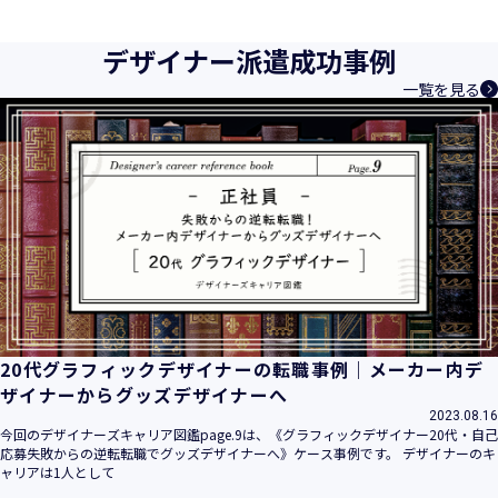
育成等、クリエイティブ領域で独創的なサービスを提供する
クリエイターエージェンシーとして事業を行っており、お客
デザイナー派遣成功事例
様、お取引先関係者の個人情報及び特定個人情報などを、人
一覧を見る
材派遣サービス、人材紹介サービス、請負サービス、その
他、利用者の皆さまの「活躍の場の創造」と「就業の機会の
創出」に利用しています。また、従業者の情報及び特定個人
情報などを従業者管理に利用します。これらから当社にとっ
て個人情報及び特定個人情報の保護が重大な責務であると同
時に、個人情報などの保護を徹底することは企業の社会的責
務と認識しております。そこで、個人情報保護理念と自ら定
めた行動規範に基づき、社会的使命を十分に認識し、本人の
権利の保護、個人情報に関する法規制等を遵守致します。
また、以下に示す方針を具現化するための個人情報保護マネ
ジメントシステムを構築し、最新のＩＴ技術の動向、社会的
要請の変化、経営環境の変動等を常に認識しながら、その継
20代グラフィックデザイナーの転職事例｜メーカー内デ
続的改善に、全社を挙げて取り組むことをここに宣言致しま
ザイナーからグッズデザイナーへ
す。
2023.08.16
当社は、事業の目的に適切な個人情報の取得・利用及び提供
今回のデザイナーズキャリア図鑑page.9は、《グラフィックデザイナー20代・自己
応募失敗からの逆転転職でグッズデザイナーへ》ケース事例です。 デザイナーのキ
を行い、特定された利用目的の達成に必要な範囲を超えた個
ャリアは1人として
人情報の取扱いを行いません。また、そのための措置を講じ