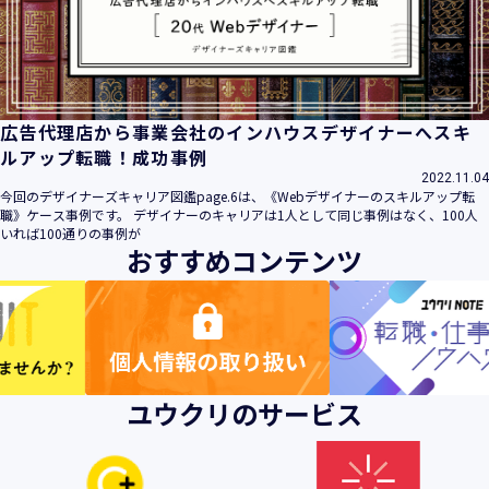
ビス」といいます。）において、お客様が、当社でご利用に
なったサービスの内容、ご利用日時、ご利用回数などのご利
用内容及びご利用履歴に関する情報
【個人情報の取得・収集について】
当社は、以下の方法により、個人情報を取得させていただき
広告代理店から事業会社のインハウスデザイナーへスキ
ます。
ルアップ転職！成功事例
・当社サービスを通じて取得・収集させていただく方法
2022.11.04
今回のデザイナーズキャリア図鑑page.6は、《Webデザイナーのスキルアップ転
当社サービスにおいて、自ら入力された個人情報を、当社は
職》ケース事例です。 デザイナーのキャリアは1人として同じ事例はなく、100人
取得・収集させていただきます。
いれば100通りの事例が
おすすめコンテンツ
・電子メール、郵便、書面、電話等の手段により取得・収集
させていただく方法
当社に対し、電子メール、郵便、書面、電話等の手段によっ
て、ご提供いただいた個人情報を、当社は取得・収集させて
いただきます。
・当社等へアクセスされた際に情報を収集させていただく方
ユウクリのサービス
法
当社サービスをご利用された履歴等を収集させていただきま
す。これらの情報には、利用されるURL、ブラウザや携帯電
話の種類、IPアドレスなどの情報を含みます。