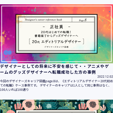
ます。
当社は個人情報の取扱いに関する法令、国が定める指針その
他の規範を遵守致します。
当社は個人情報の漏えい、滅失、き損などのリスクに対して
は、合理的な安全対策を講じて防止する規程、体制を構築
し、継続的に向上させていきます。また、万一の際には速や
かに是正措置を講じます。
当社は個人情報取扱いに関する苦情及び相談に対しては、迅
速かつ誠実に対応致します。
個人情報保護マネジメントシステムは、当社を取り巻く環境
の変化と実情を踏まえ、適時・適切に見直して継続的に改善
をはかっていきます。
デザイナーとしての将来に不安を感じて・・アニメやゲ
個人情報保護方針に関するお問合せ先 兼 個人情報に関する苦
ームのグッズデザイナーへ転職成功した方の事例
情・相談窓口
2022.12.02
株式会社 ユウクリ 個人情報保護管理責任者 安部 洋平
今回のデザイナーズキャリア図鑑page.8は、《エディトリアルデザイナー20代初め
〒151-0073 東京都渋谷区笹塚1-55-7 マルエスファーストビ
ての転職》ケース事例です。 デザイナーのキャリアは1人として同じ事例はなく、
ル 7F
100人いれば100通り
メールアドレス：
info@y-create.co.jp
電話番号：03-6712-7970（土日休日を除く9:00～18:00）