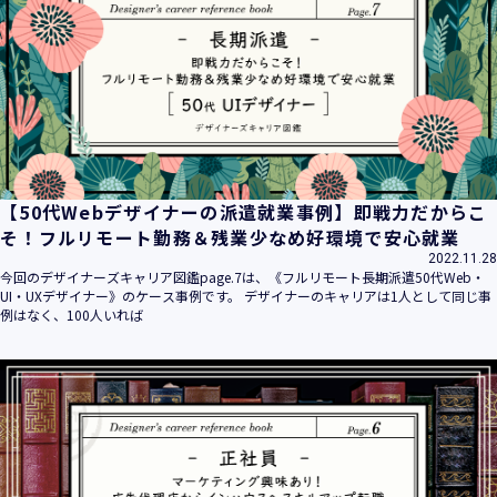
平成16年 2月 1日
平成21年 3月23日 改訂
平成23年 4月 1日 改訂
平成26年 9月10日 改訂
平成27年 6月24日 改訂
平成28年11月 1日 改訂
平成30年 7月 1日 改訂
令和6年 5月 1日 改訂
【50代Webデザイナーの派遣就業事例】即戦力だからこ
令和7年 2月17日 改訂
そ！フルリモート勤務＆残業少なめ好環境で安心就業
2022.11.28
【個人情報】
今回のデザイナーズキャリア図鑑page.7は、《フルリモート長期派遣50代Web・
株式会社ユウクリ（以下「当社」といいます。）が取得する
UI・UXデザイナー》のケース事例です。 デザイナーのキャリアは1人として同じ事
個人情報とは、個人の識別に係る以下の情報をいいます。
例はなく、100人いれば
・住所・氏名・電話番号・電子メールアドレス、クレジット
カード情報、ログインID、パスワード、ニックネーム、IPア
ドレス等において、特定の個人を識別できる情報
（他の情報と照合することができ、それにより特定の個人を
識別することができることとなるものを含みます。）
・当社の運営・提供するサービス（以下総称して「当社サー