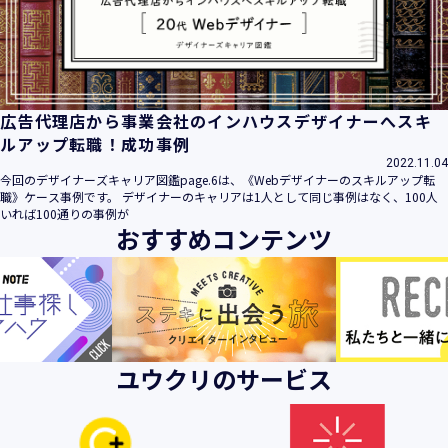
ビス」といいます。）において、お客様が、当社でご利用に
なったサービスの内容、ご利用日時、ご利用回数などのご利
用内容及びご利用履歴に関する情報
【個人情報の取得・収集について】
当社は、以下の方法により、個人情報を取得させていただき
広告代理店から事業会社のインハウスデザイナーへスキ
ます。
ルアップ転職！成功事例
・当社サービスを通じて取得・収集させていただく方法
2022.11.04
今回のデザイナーズキャリア図鑑page.6は、《Webデザイナーのスキルアップ転
当社サービスにおいて、自ら入力された個人情報を、当社は
職》ケース事例です。 デザイナーのキャリアは1人として同じ事例はなく、100人
取得・収集させていただきます。
いれば100通りの事例が
おすすめコンテンツ
・電子メール、郵便、書面、電話等の手段により取得・収集
させていただく方法
当社に対し、電子メール、郵便、書面、電話等の手段によっ
て、ご提供いただいた個人情報を、当社は取得・収集させて
いただきます。
・当社等へアクセスされた際に情報を収集させていただく方
ユウクリのサービス
法
当社サービスをご利用された履歴等を収集させていただきま
す。これらの情報には、利用されるURL、ブラウザや携帯電
話の種類、IPアドレスなどの情報を含みます。