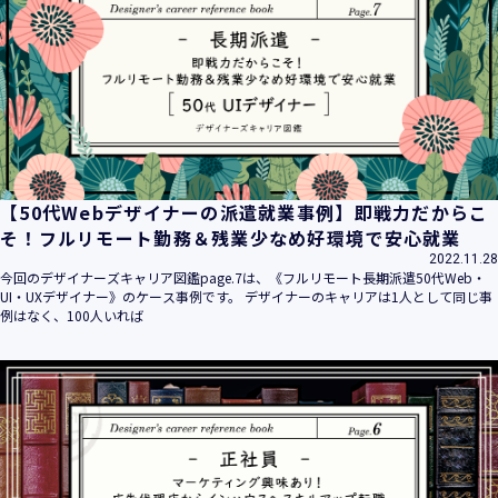
平成16年 2月 1日
平成21年 3月23日 改訂
平成23年 4月 1日 改訂
平成26年 9月10日 改訂
平成27年 6月24日 改訂
平成28年11月 1日 改訂
平成30年 7月 1日 改訂
令和6年 5月 1日 改訂
【50代Webデザイナーの派遣就業事例】即戦力だからこ
令和7年 2月17日 改訂
そ！フルリモート勤務＆残業少なめ好環境で安心就業
2022.11.28
【個人情報】
今回のデザイナーズキャリア図鑑page.7は、《フルリモート長期派遣50代Web・
株式会社ユウクリ（以下「当社」といいます。）が取得する
UI・UXデザイナー》のケース事例です。 デザイナーのキャリアは1人として同じ事
個人情報とは、個人の識別に係る以下の情報をいいます。
例はなく、100人いれば
・住所・氏名・電話番号・電子メールアドレス、クレジット
カード情報、ログインID、パスワード、ニックネーム、IPア
ドレス等において、特定の個人を識別できる情報
（他の情報と照合することができ、それにより特定の個人を
識別することができることとなるものを含みます。）
・当社の運営・提供するサービス（以下総称して「当社サー