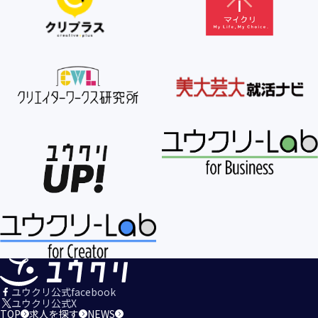
【個人情報の利用目的の公表】
当社は、個人情報を次の利用目的の範囲内で利用すること
を、個人情報の保護に関する法律（個人情報保護法）第21条
第１項及びJISQ15001:2017の附属書A.3.4.2.4に基づき公表し
ます。
＜個人情報の利用目的＞
・当社が取得するお客様の個人情報
１．当社のサービスを提供するため
２．当社のサービスを安心・安全にご利用いただける環境整
備のため
３．当社のサービスの運営・管理のため
４．当社のサービスに関するご案内、お問い合せ等への対応
のため
５．当社、その他当社のサービスについての調査・データ集
積、改善、研究開発のため
６．当社がおすすめする商品・サービスなどのご案内を送
信・送付するため
７．当社とお客様の間での必要な連絡を行うため
ユウクリ公式facebook
８．当社のサービスに関する当社の規約、ポリシー等（以下
ユウクリ公式X
TOP
求人を探す
NEWS
「規約等」といいます。）に違反する行為に対する対応のた