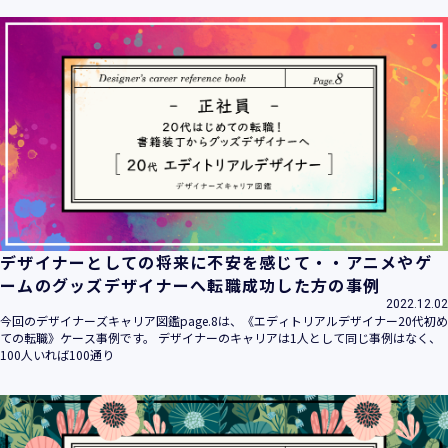
ます。
当社は個人情報の取扱いに関する法令、国が定める指針その
他の規範を遵守致します。
当社は個人情報の漏えい、滅失、き損などのリスクに対して
は、合理的な安全対策を講じて防止する規程、体制を構築
し、継続的に向上させていきます。また、万一の際には速や
かに是正措置を講じます。
当社は個人情報取扱いに関する苦情及び相談に対しては、迅
速かつ誠実に対応致します。
個人情報保護マネジメントシステムは、当社を取り巻く環境
の変化と実情を踏まえ、適時・適切に見直して継続的に改善
をはかっていきます。
デザイナーとしての将来に不安を感じて・・アニメやゲ
個人情報保護方針に関するお問合せ先 兼 個人情報に関する苦
ームのグッズデザイナーへ転職成功した方の事例
情・相談窓口
2022.12.02
株式会社 ユウクリ 個人情報保護管理責任者 安部 洋平
今回のデザイナーズキャリア図鑑page.8は、《エディトリアルデザイナー20代初め
〒151-0073 東京都渋谷区笹塚1-55-7 マルエスファーストビ
ての転職》ケース事例です。 デザイナーのキャリアは1人として同じ事例はなく、
ル 7F
100人いれば100通り
メールアドレス：
info@y-create.co.jp
電話番号：03-6712-7970（土日休日を除く9:00～18:00）