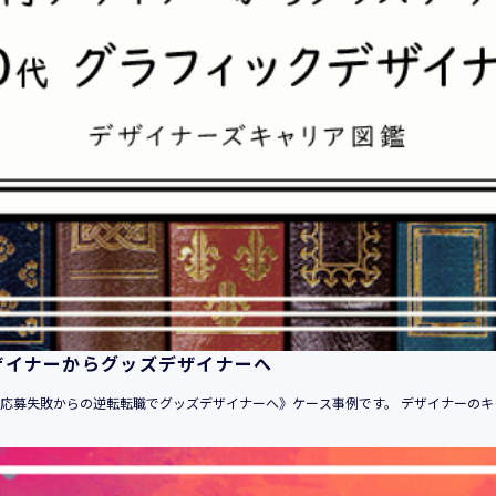
平成21年 3月23日 改訂
平成23年 4月 1日 改訂
平成26年 9月10日 改訂
平成27年 6月24日 改訂
平成28年11月 1日 改訂
平成30年 7月 1日 改訂
令和6年 5月 1日 改訂
令和7年 2月17日 改訂
【個人情報】
株式会社ユウクリ（以下「当社」といいます。）が取得する個人
います。
・住所・氏名・電話番号・電子メールアドレス、クレジットカード
ザイナーからグッズデザイナーへ
ーム、IPアドレス等において、特定の個人を識別できる情報
（他の情報と照合することができ、それにより特定の個人を識別
自己応募失敗からの逆転転職でグッズデザイナーへ》ケース事例です。 デザイナーのキ
す。）
・当社の運営・提供するサービス（以下総称して「当社サービス
でご利用になったサービスの内容、ご利用日時、ご利用回数など