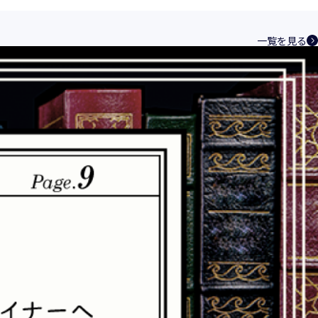
ントシステムを構築し、最新のＩＴ技術の動
その継続的改善に、全社を挙げて取り組むこ
一覧を見る
い、特定された利用目的の達成に必要な範囲
を講じます。
規範を遵守致します。
合理的な安全対策を講じて防止する規程、体
速やかに是正措置を講じます。
つ誠実に対応致します。
化と実情を踏まえ、適時・適切に見直して継
相談窓口