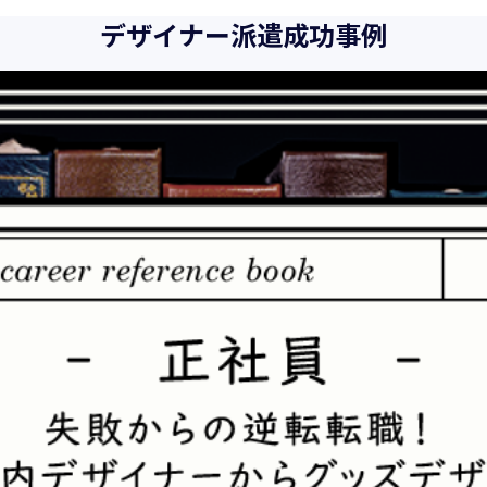
また、以下に示す方針を具現化するための個人情報保護マネジメ
デザイナー派遣成功事例
向、社会的要請の変化、経営環境の変動等を常に認識しながら、
とをここに宣言致します。
当社は、事業の目的に適切な個人情報の取得・利用及び提供を行
を超えた個人情報の取扱いを行いません。また、そのための措置
当社は個人情報の取扱いに関する法令、国が定める指針その他の
当社は個人情報の漏えい、滅失、き損などのリスクに対しては、
制を構築し、継続的に向上させていきます。また、万一の際には
当社は個人情報取扱いに関する苦情及び相談に対しては、迅速か
個人情報保護マネジメントシステムは、当社を取り巻く環境の変
続的に改善をはかっていきます。
個人情報保護方針に関するお問合せ先 兼 個人情報に関する苦情・
株式会社 ユウクリ 個人情報保護管理責任者 安部 洋平
〒151-0073 東京都渋谷区笹塚1-55-7 マルエスファーストビル 7F
メールアドレス：
info@y-create.co.jp
電話番号：03-6712-7970（土日休日を除く9:00～18:00）
平成16年 2月 1日