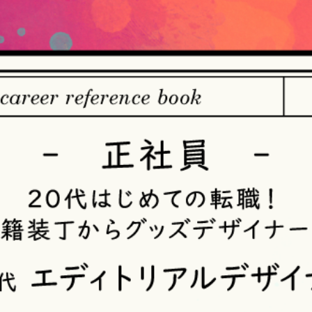
【個人情報の取得・収集について】
当社は、以下の方法により、個人情報を取得させていただきます
・当社サービスを通じて取得・収集させていただく方法
当社サービスにおいて、自ら入力された個人情報を、当社は取得
・電子メール、郵便、書面、電話等の手段により取得・収集させ
当社に対し、電子メール、郵便、書面、電話等の手段によって、
収集させていただきます。
・当社等へアクセスされた際に情報を収集させていただく方法
当社サービスをご利用された履歴等を収集させていただきます。こ
ザや携帯電話の種類、IPアドレスなどの情報を含みます。
【個人情報の利用目的の公表】
当社は、個人情報を次の利用目的の範囲内で利用することを、個
法）第21条第１項及びJISQ15001:2017の附属書A.3.4.2.4に基
＜個人情報の利用目的＞
・当社が取得するお客様の個人情報