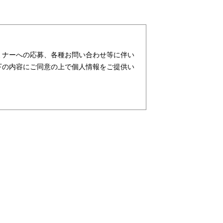
ミナーへの応募、各種お問い合わせ等に伴い
下の内容にご同意の上で個人情報をご提供い
ターが社会を元気にする！」ことを企業理念
支援・育成等、クリエイティブ領域で独創的
行っており、お客様、お取引先関係者の個人
ビス、請負サービス、その他、利用者の皆さ
す。また、従業者の情報及び特定個人情報な
及び特定個人情報の保護が重大な責務である
務と認識しております。そこで、個人情報保
し、本人の権利の保護、個人情報に関する法