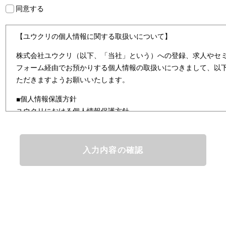
同意する
【ユウクリの個人情報に関する取扱いについて】
株式会社ユウクリ（以下、「当社」という）への登録、求人やセ
フォーム経由でお預かりする個人情報の取扱いにつきまして、以
ただきますようお願いいたします。
■個人情報保護方針
ユウクリにおける個人情報保護方針
株式会社ユウクリ（以下、「当社」という。）では、「クリエイ
とし、資質のあるクリエイタ－発掘から、活躍の場の提供、成長
なサービスを提供するクリエイターエージェンシーとして事業を
情報及び特定個人情報などを、人材派遣サービス、人材紹介サー
まの「活躍の場の創造」と「就業の機会の創出」に利用していま
どを従業者管理に利用します。これらから当社にとって個人情報
と同時に、個人情報などの保護を徹底することは企業の社会的責
護理念と自ら定めた行動規範に基づき、社会的使命を十分に認識
規制等を遵守致します。