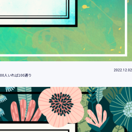
ため
め
改善、研究開発のため
付するため
約等」といいます。）に違反する行為に対す
2022.12.02
0人いれば100通り
社（当社及び当社の関係会社をいいます。）
みます。）のため
的の情報提供のため