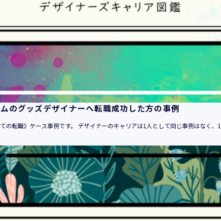
１．当社のサービスを提供するため
２．当社のサービスを安心・安全にご利用いただける環境整備の
３．当社のサービスの運営・管理のため
４．当社のサービスに関するご案内、お問い合せ等への対応のた
５．当社、その他当社のサービスについての調査・データ集積、
６．当社がおすすめする商品・サービスなどのご案内を送信・送
７．当社とお客様の間での必要な連絡を行うため
８．当社のサービスに関する当社の規約、ポリシー等（以下「規
る対応のため
ームのグッズデザイナーへ転職成功した方の事例
９．当社のサービスに関する規約等の変更などを通知するため
10．その他当社とお客様との間で同意した目的のため
めての転職》ケース事例です。 デザイナーのキャリアは1人として同じ事例はなく、10
11．当社からのお知らせ、セミナー情報の配信、当社グループ会
が取り扱う商品・サービスに関するご案内や資料の送付のため
12．上記 １ から １１に附随する目的のため
・登録者情報
1．登録者に対する各種人材サービスの提供（求人情報の提供を含
2．登録者に対する「活躍の場の創造」と「就業の機会の創出」目
3．登録者に対するサービスにおける個人認証のため