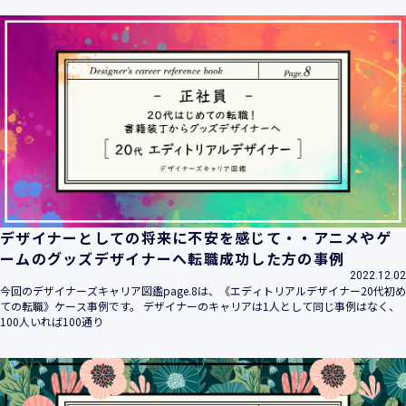
ます。
当社は個人情報の取扱いに関する法令、国が定める指針その
他の規範を遵守致します。
当社は個人情報の漏えい、滅失、き損などのリスクに対して
は、合理的な安全対策を講じて防止する規程、体制を構築
し、継続的に向上させていきます。また、万一の際には速や
かに是正措置を講じます。
当社は個人情報取扱いに関する苦情及び相談に対しては、迅
速かつ誠実に対応致します。
個人情報保護マネジメントシステムは、当社を取り巻く環境
の変化と実情を踏まえ、適時・適切に見直して継続的に改善
をはかっていきます。
デザイナーとしての将来に不安を感じて・・アニメやゲ
個人情報保護方針に関するお問合せ先 兼 個人情報に関する苦
ームのグッズデザイナーへ転職成功した方の事例
情・相談窓口
2022.12.02
株式会社 ユウクリ 個人情報保護管理責任者 安部 洋平
今回のデザイナーズキャリア図鑑page.8は、《エディトリアルデザイナー20代初め
〒151-0073 東京都渋谷区笹塚1-55-7 マルエスファーストビ
ての転職》ケース事例です。 デザイナーのキャリアは1人として同じ事例はなく、
ル 7F
100人いれば100通り
メールアドレス：
info@y-create.co.jp
電話番号：03-6712-7970（土日休日を除く9:00～18:00）