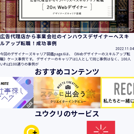
ビス」といいます。）において、お客様が、当社でご利用に
なったサービスの内容、ご利用日時、ご利用回数などのご利
用内容及びご利用履歴に関する情報
【個人情報の取得・収集について】
当社は、以下の方法により、個人情報を取得させていただき
広告代理店から事業会社のインハウスデザイナーへスキ
ます。
ルアップ転職！成功事例
・当社サービスを通じて取得・収集させていただく方法
2022.11.04
今回のデザイナーズキャリア図鑑page.6は、《Webデザイナーのスキルアップ転
当社サービスにおいて、自ら入力された個人情報を、当社は
職》ケース事例です。 デザイナーのキャリアは1人として同じ事例はなく、100人
取得・収集させていただきます。
いれば100通りの事例が
おすすめコンテンツ
・電子メール、郵便、書面、電話等の手段により取得・収集
させていただく方法
当社に対し、電子メール、郵便、書面、電話等の手段によっ
て、ご提供いただいた個人情報を、当社は取得・収集させて
いただきます。
・当社等へアクセスされた際に情報を収集させていただく方
ユウクリのサービス
法
当社サービスをご利用された履歴等を収集させていただきま
す。これらの情報には、利用されるURL、ブラウザや携帯電
話の種類、IPアドレスなどの情報を含みます。