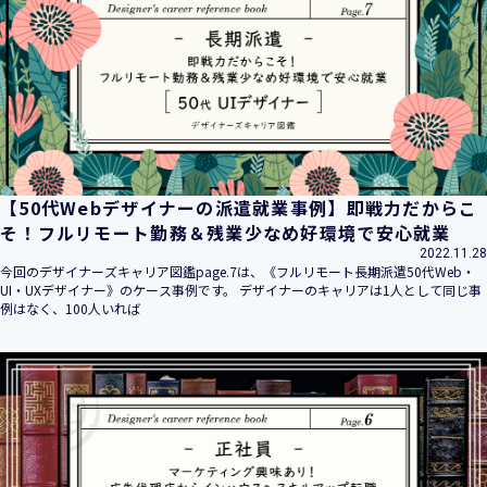
平成16年 2月 1日
平成21年 3月23日 改訂
平成23年 4月 1日 改訂
平成26年 9月10日 改訂
平成27年 6月24日 改訂
平成28年11月 1日 改訂
平成30年 7月 1日 改訂
令和6年 5月 1日 改訂
【50代Webデザイナーの派遣就業事例】即戦力だからこ
令和7年 2月17日 改訂
そ！フルリモート勤務＆残業少なめ好環境で安心就業
2022.11.28
【個人情報】
今回のデザイナーズキャリア図鑑page.7は、《フルリモート長期派遣50代Web・
株式会社ユウクリ（以下「当社」といいます。）が取得する
UI・UXデザイナー》のケース事例です。 デザイナーのキャリアは1人として同じ事
個人情報とは、個人の識別に係る以下の情報をいいます。
例はなく、100人いれば
・住所・氏名・電話番号・電子メールアドレス、クレジット
カード情報、ログインID、パスワード、ニックネーム、IPア
ドレス等において、特定の個人を識別できる情報
（他の情報と照合することができ、それにより特定の個人を
識別することができることとなるものを含みます。）
・当社の運営・提供するサービス（以下総称して「当社サー