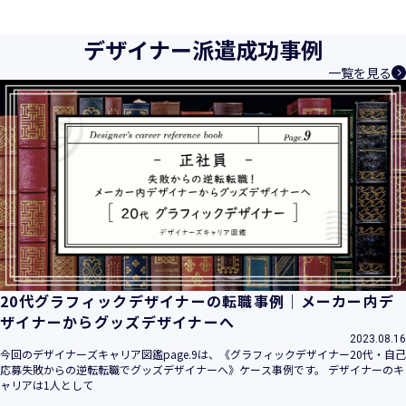
育成等、クリエイティブ領域で独創的なサービスを提供する
クリエイターエージェンシーとして事業を行っており、お客
デザイナー派遣成功事例
様、お取引先関係者の個人情報及び特定個人情報などを、人
一覧を見る
材派遣サービス、人材紹介サービス、請負サービス、その
他、利用者の皆さまの「活躍の場の創造」と「就業の機会の
創出」に利用しています。また、従業者の情報及び特定個人
情報などを従業者管理に利用します。これらから当社にとっ
て個人情報及び特定個人情報の保護が重大な責務であると同
時に、個人情報などの保護を徹底することは企業の社会的責
務と認識しております。そこで、個人情報保護理念と自ら定
めた行動規範に基づき、社会的使命を十分に認識し、本人の
権利の保護、個人情報に関する法規制等を遵守致します。
また、以下に示す方針を具現化するための個人情報保護マネ
ジメントシステムを構築し、最新のＩＴ技術の動向、社会的
要請の変化、経営環境の変動等を常に認識しながら、その継
20代グラフィックデザイナーの転職事例｜メーカー内デ
続的改善に、全社を挙げて取り組むことをここに宣言致しま
ザイナーからグッズデザイナーへ
す。
2023.08.16
当社は、事業の目的に適切な個人情報の取得・利用及び提供
今回のデザイナーズキャリア図鑑page.9は、《グラフィックデザイナー20代・自己
応募失敗からの逆転転職でグッズデザイナーへ》ケース事例です。 デザイナーのキ
を行い、特定された利用目的の達成に必要な範囲を超えた個
ャリアは1人として
人情報の取扱いを行いません。また、そのための措置を講じ