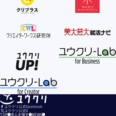
【個人情報の利用目的の公表】
当社は、個人情報を次の利用目的の範囲内で利用すること
を、個人情報の保護に関する法律（個人情報保護法）第21条
第１項及びJISQ15001:2017の附属書A.3.4.2.4に基づき公表し
ます。
＜個人情報の利用目的＞
・当社が取得するお客様の個人情報
１．当社のサービスを提供するため
２．当社のサービスを安心・安全にご利用いただける環境整
備のため
３．当社のサービスの運営・管理のため
４．当社のサービスに関するご案内、お問い合せ等への対応
のため
５．当社、その他当社のサービスについての調査・データ集
積、改善、研究開発のため
６．当社がおすすめする商品・サービスなどのご案内を送
信・送付するため
７．当社とお客様の間での必要な連絡を行うため
ユウクリ公式facebook
８．当社のサービスに関する当社の規約、ポリシー等（以下
ユウクリ公式X
TOP
求人を探す
NEWS
「規約等」といいます。）に違反する行為に対する対応のた